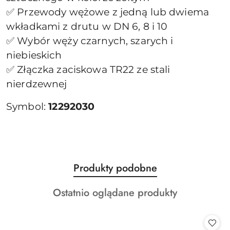
✅ Przewody wężowe z jedną lub dwiema
wkładkami z drutu w DN 6, 8 i 10
✅ Wybór węży czarnych, szarych i
niebieskich
✅ Złączka zaciskowa TR22 ze stali
nierdzewnej
Symbol:
12292030
Produkty
Produkty podobne
Pomiń karuzelę produktów
o
Produkty
Ostatnio oglądane produkty
statusie:
o
statusie: