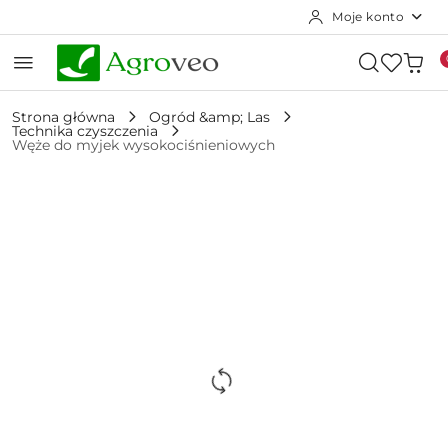
Moje konto
Przejdź do treści głównej
Przejdź do wyszukiwarki
Przejdź do moje konto
Przejdź do menu głównego
Przejdź do opisu produktu
Przejdź do stopki
Strona główna
Ogród &amp; Las
Technika czyszczenia
Węże do myjek wysokociśnieniowych