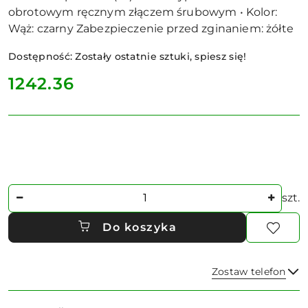
obrotowym ręcznym złączem śrubowym • Kolor:
Wąż: czarny Zabezpieczenie przed zginaniem: żółte
Dostępność:
Zostały ostatnie sztuki, spiesz się!
cena:
1242.36
Ilość
szt.
Do koszyka
Zostaw telefon
Dostępność