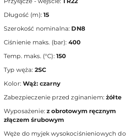
Przyłącze - wejście:
TR22
Długość (m):
15
Szerokość nominalna:
DN8
Ciśnienie maks. (bar):
400
Temp. maks. (°C):
150
Typ węża:
2SC
Kolor:
Wąż: czarny
Zabezpieczenie przed zginaniem:
żółte
Wyposażenie:
z obrotowym ręcznym
złączem śrubowym
Węże do myjek wysokociśnieniowych do