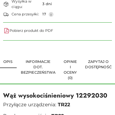
Wysyłka w
i
3 dni
ciągu:
dostawa
Wyślij
Cena przesyłki:
17
Pobierz produkt do PDF
OPIS
INFORMACJE
OPINIE
ZAPYTAJ O
DOT.
I
DOSTĘPNOŚĆ
BEZPIECZEŃSTWA
OCENY
(0)
Wąż wysokociśnieniowy 12292030
Przyłącze urządzenia:
TR22