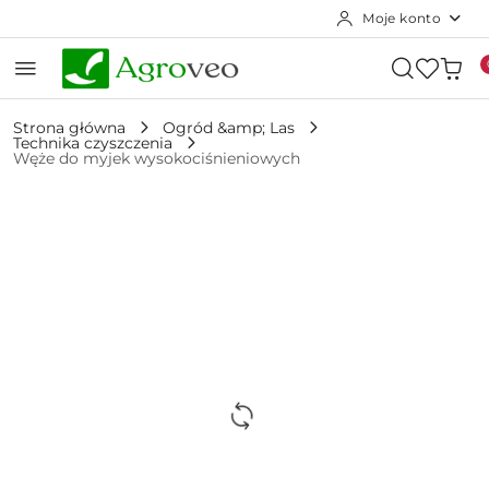
Moje konto
Przejdź do treści głównej
Przejdź do wyszukiwarki
Przejdź do moje konto
Przejdź do menu głównego
Przejdź do opisu produktu
Przejdź do stopki
Strona główna
Ogród &amp; Las
Technika czyszczenia
Węże do myjek wysokociśnieniowych