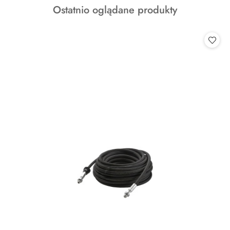
Produkty
Ostatnio oglądane produkty
statusie:
o
statusie: