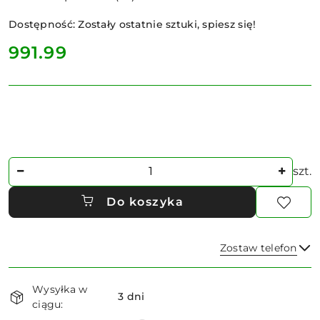
Dostępność:
Zostały ostatnie sztuki, spiesz się!
cena:
991.99
Ilość
szt.
Do koszyka
Zostaw telefon
Dostępność
Wysyłka w
i
3 dni
ciągu:
dostawa
Wyślij