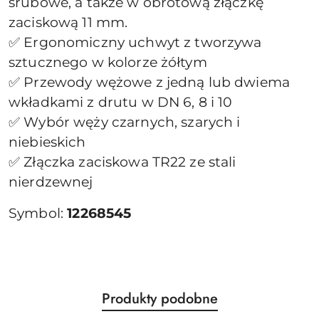
śrubowe, a także w obrotową złączkę
zaciskową 11 mm.
✅ Ergonomiczny uchwyt z tworzywa
sztucznego w kolorze żółtym
✅ Przewody wężowe z jedną lub dwiema
wkładkami z drutu w DN 6, 8 i 10
✅ Wybór węży czarnych, szarych i
niebieskich
✅ Złączka zaciskowa TR22 ze stali
nierdzewnej
Symbol:
12268545
Produkty
Produkty podobne
Pomiń karuzelę produktów
o