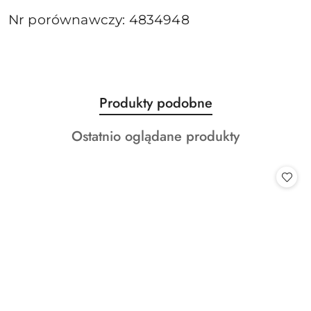
Nr porównawczy: 4834948
Produkty
Produkty podobne
Pomiń karuzelę produktów
o
Produkty
Ostatnio oglądane produkty
statusie:
o
statusie: