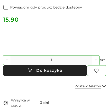
Powiadom gdy produkt będzie dostępny
cena:
15.90
Ilość
szt.
Do koszyka
Zostaw telefon
Dostępność
Wysyłka w
i
3 dni
ciągu:
Wyślij