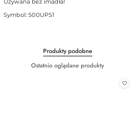
Używana bez imadła!
Symbol: 500UPS1
Produkty
Produkty podobne
Pomiń karuzelę produktów
o
Produkty
Ostatnio oglądane produkty
statusie:
o
statusie: