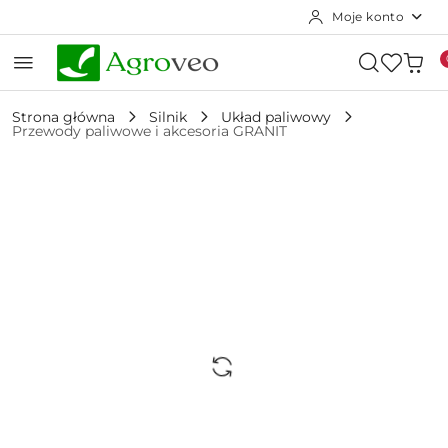
Moje konto
Przejdź do treści głównej
Przejdź do wyszukiwarki
Przejdź do moje konto
Przejdź do menu głównego
Przejdź do opisu produktu
Przejdź do stopki
Strona główna
Silnik
Układ paliwowy
Przewody paliwowe i akcesoria GRANIT