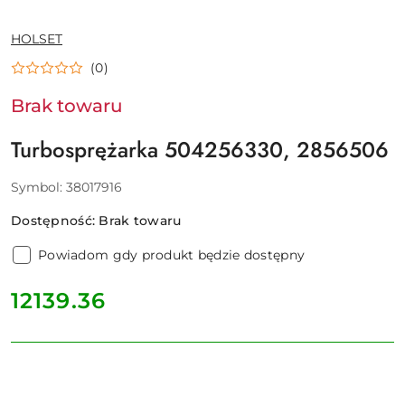
NAZWA
HOLSET
PRODUCENTA:
(0)
Brak towaru
Turbosprężarka 504256330, 2856506
Symbol:
38017916
Dostępność:
Brak towaru
Powiadom gdy produkt będzie dostępny
cena:
12139.36