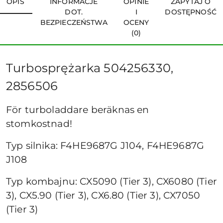
OPIS
INFORMACJE
OPINIE
ZAPYTAJ O
DOT.
I
DOSTĘPNOŚĆ
BEZPIECZEŃSTWA
OCENY
(0)
Turbosprężarka 504256330,
2856506
För turboladdare beräknas en
stomkostnad!
Typ silnika: F4HE9687G J104, F4HE9687G
J108
Typ kombajnu: CX5090 (Tier 3), CX6080 (Tier
3), CX5.90 (Tier 3), CX6.80 (Tier 3), CX7050
(Tier 3)