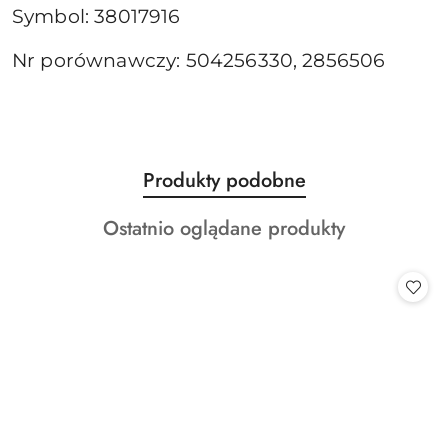
Symbol: 38017916
Nr porównawczy: 504256330, 2856506
Produkty
Produkty podobne
Pomiń karuzelę produktów
o
Produkty
Ostatnio oglądane produkty
statusie:
o
statusie: