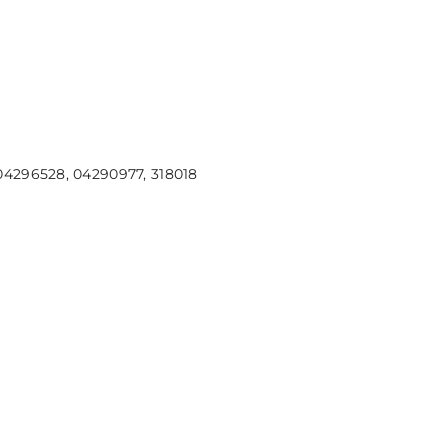
DO KOSZYKA
04296528, 04290977, 318018