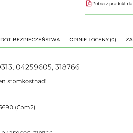
Pobierz produkt d
 DOT. BEZPIECZEŃSTWA
OPINIE I OCENY (0)
ZA
313, 04259605, 318766
 en stomkostnad!
 5690 (Com2)