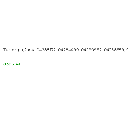
Turbosprężarka 04288172, 04284499, 04290962, 04258659, 
8393.41
Cena: