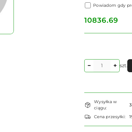
Powiadom gdy pro
cena:
10836.69
Ilość
szt.
Dostępność
Wysyłka w
i
3
ciągu:
dostawa
Cena przesyłki:
1