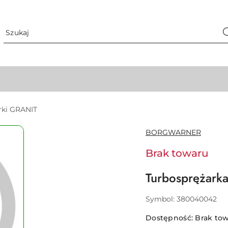
rki GRANIT
NAZWA
BORGWARNER
PRODUCENTA:
Brak towaru
Turbosprężar
Symbol:
380040042
Dostępność:
Brak to