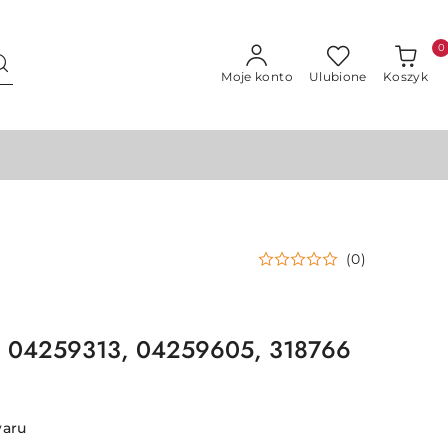
0
Moje konto
Ulubione
Koszyk
(0)
ka 04259313, 04259605, 318766
waru