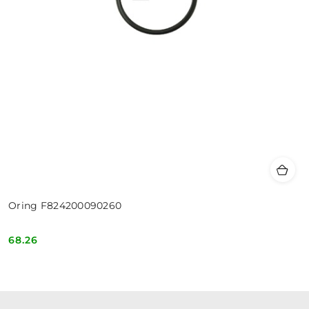
Oring F824200090260
68.26
Cena: