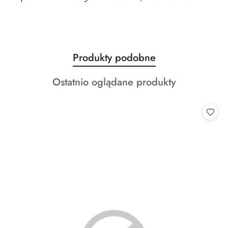
Produkty
Produkty podobne
Pomiń karuzelę produktów
o
Produkty
Ostatnio oglądane produkty
statusie:
o
statusie: