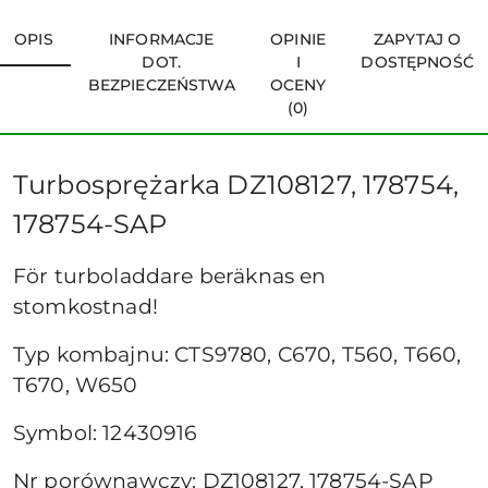
OPIS
INFORMACJE
OPINIE
ZAPYTAJ O
DOT.
I
DOSTĘPNOŚĆ
BEZPIECZEŃSTWA
OCENY
(0)
Turbosprężarka DZ108127, 178754,
178754-SAP
För turboladdare beräknas en
stomkostnad!
Typ kombajnu: CTS9780, C670, T560, T660,
T670, W650
Symbol: 12430916
Nr porównawczy: DZ108127, 178754-SAP