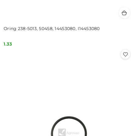
Oring 238-5013, 50458, 14453080, I14453080
1.33
Cena: