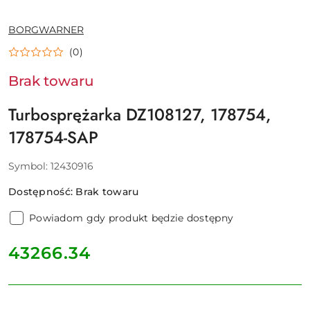
NAZWA
BORGWARNER
PRODUCENTA:
(0)
Brak towaru
Turbosprężarka DZ108127, 178754,
178754-SAP
Symbol:
12430916
Dostępność:
Brak towaru
Powiadom gdy produkt będzie dostępny
cena:
43266.34