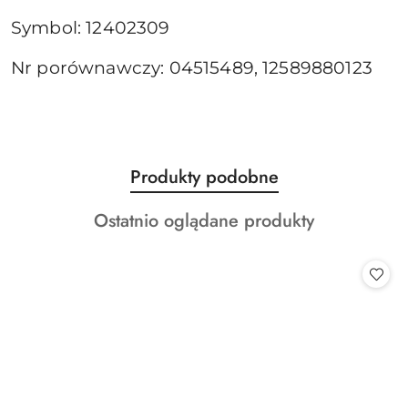
Symbol: 12402309
Nr porównawczy: 04515489, 12589880123
Produkty
Produkty podobne
Pomiń karuzelę produktów
o
Produkty
Ostatnio oglądane produkty
statusie:
o
statusie: