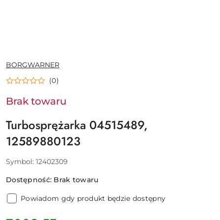
NAZWA
BORGWARNER
PRODUCENTA:
(0)
Brak towaru
Turbosprężarka 04515489,
12589880123
Symbol:
12402309
Dostępność:
Brak towaru
Powiadom gdy produkt będzie dostępny