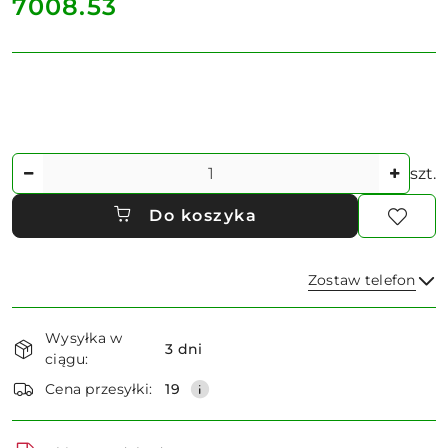
cena:
7008.53
Ilość
szt.
Do koszyka
Zostaw telefon
Dostępność
Wysyłka w
i
3 dni
ciągu:
dostawa
Wyślij
Cena przesyłki:
19