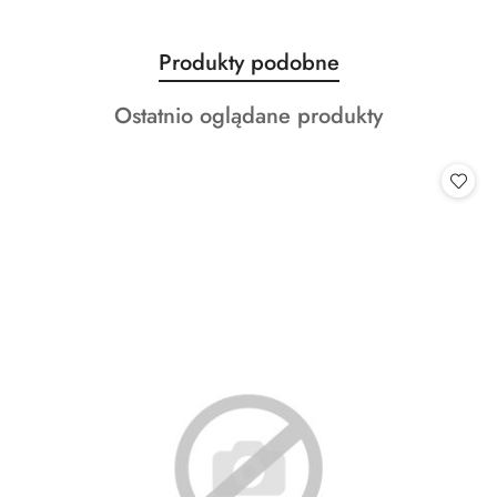
Produkty
Produkty podobne
Pomiń karuzelę produktów
o
Produkty
Ostatnio oglądane produkty
statusie:
o
statusie: