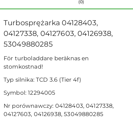
(0)
Turbosprężarka 04128403,
04127338, 04127603, 04126938,
53049880285
För turboladdare beräknas en
stomkostnad!
Typ silnika: TCD 3.6 (Tier 4f)
Symbol: 12294005
Nr porównawczy: 04128403, 04127338,
04127603, 04126938, 53049880285