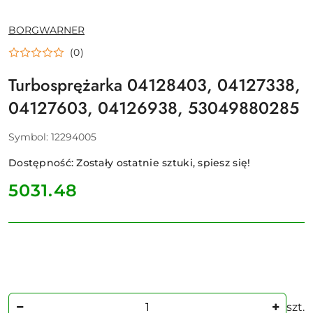
NAZWA
BORGWARNER
PRODUCENTA:
(0)
Turbosprężarka 04128403, 04127338,
04127603, 04126938, 53049880285
Symbol:
12294005
Dostępność:
Zostały ostatnie sztuki, spiesz się!
cena:
5031.48
Ilość
szt.