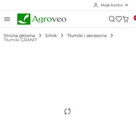
Moje konto
Przejdź do treści głównej
Przejdź do wyszukiwarki
Przejdź do moje konto
Przejdź do menu głównego
Przejdź do opisu produktu
Przejdź do stopki
Strona główna
Silnik
Tłumiki i akcesoria
Tłumiki GRANIT