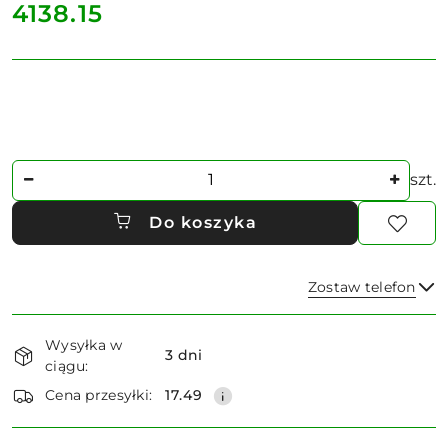
cena:
4138.15
Ilość
szt.
Do koszyka
Zostaw telefon
Dostępność
Wysyłka w
i
3 dni
ciągu:
dostawa
Wyślij
Cena przesyłki:
17.49