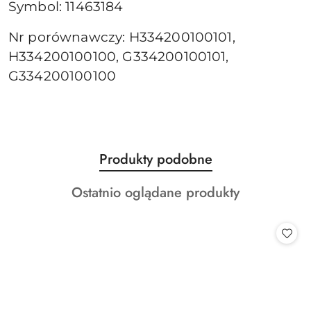
Symbol: 11463184
Nr porównawczy: H334200100101,
H334200100100, G334200100101,
G334200100100
Produkty
Produkty podobne
Pomiń karuzelę produktów
o
Produkty
Ostatnio oglądane produkty
statusie:
o
statusie: