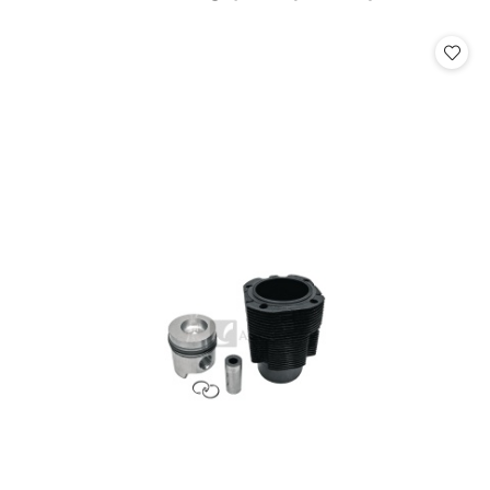
o
statusie: