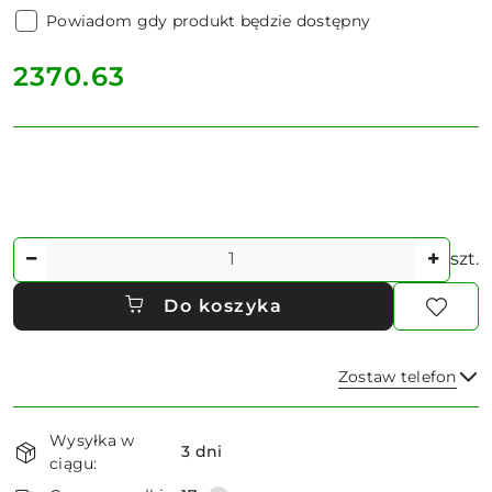
Powiadom gdy produkt będzie dostępny
cena:
2370.63
Ilość
szt.
Do koszyka
Zostaw telefon
Dostępność
Wysyłka w
i
3 dni
ciągu:
dostawa
Wyślij