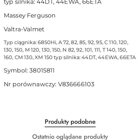
typ silnika: 44DT, 44EWA, 66ETA
Massey Ferguson
Valtra-Valmet
Typ ciągnika: 6850Hi, A 72, 82, 85, 92, 95, C 110, 120,
130, 150, M 120, 130, 150, N 82, 92, 101, 111, T 140, 150,
160, CM 130, XM 150 typ silnika: 44DT, 44EWA, 66ETA
Symbol: 38015811
Nr porównawczy: V836666103
Produkty
Produkty podobne
Pomiń karuzelę produktów
o
Produkty
Ostatnio oglądane produkty
statusie: