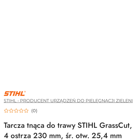
STIHL
•
PRODUCENT
STIHL • PRODUCENT URZĄDZEŃ DO PIELĘGNACJI ZIELENI
URZĄDZEŃ
DO
(0)
PIELĘGNACJI
ZIELENI
Tarcza tnąca do trawy STIHL GrassCut,
4 ostrza 230 mm, śr. otw. 25,4 mm