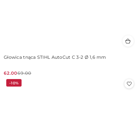
Głowica tnąca STIHL AutoCut C 3-2 Ø 1,6 mm
62.00
69.00
Cena
Cena
-10%
promocyjna:
przed
promocją: