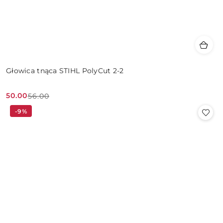
Głowica tnąca STIHL PolyCut 2-2
50.00
56.00
Cena
Cena
-9%
promocyjna:
przed
promocją: