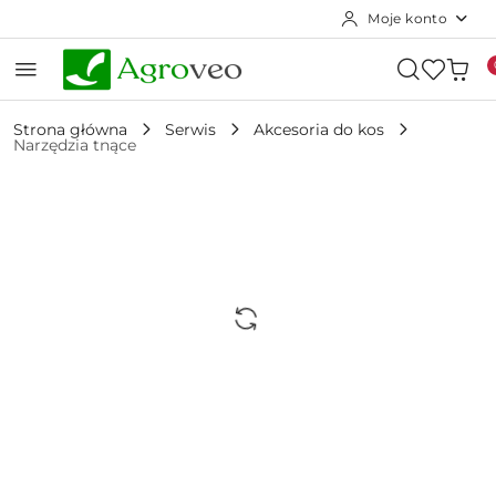
Moje konto
Przejdź do treści głównej
Przejdź do wyszukiwarki
Przejdź do moje konto
Przejdź do menu głównego
Przejdź do opisu produktu
Przejdź do stopki
Strona główna
Serwis
Akcesoria do kos
Narzędzia tnące