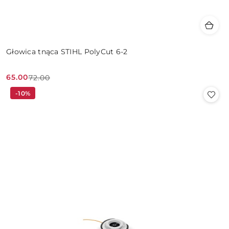
Głowica tnąca STIHL PolyCut 6-2
65.00
72.00
Cena
Cena
-10%
promocyjna:
przed
promocją: