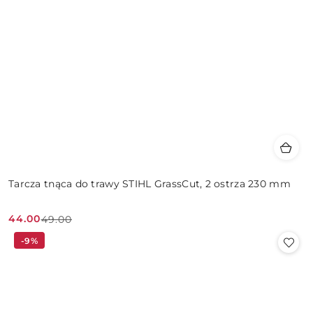
Tarcza tnąca do trawy STIHL GrassCut, 2 ostrza 230 mm
44.00
49.00
Cena
Cena
-9%
promocyjna:
przed
promocją: