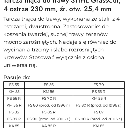
Tarcza tnąca do trawy STIHL GrassCut,
4 ostrza 230 mm, śr. otw. 25,4 mm
Tarcza tnąca do trawy, wykonana ze stali, z 4
ostrzami, dwustronna. Zastosowanie: do
koszenia twardej, suchej trawy, terenów
mocno zarośniętych. Nadaje się również do
wycinania trzciny i słabo rozrośniętych
krzewów. Stosować wyłącznie z osłoną
uniwersalną.
Pasuje do:
FS 55
FS 56
FS 70
KM 55
KM 56
FS 55 R
FS 56 R
FS 70 R
KM 55 R
KM 56 R
FS 80 (prod. od 1996 r.)
FS 80 R (prod. od 1996 r.)
FS 85
FS 85 R
FS 87
FS 87 R
FS 90 (prod. od 2006 r.)
FS 90 R (prod. od 2006 r.)
KA 85
KA 85 R
KM 85