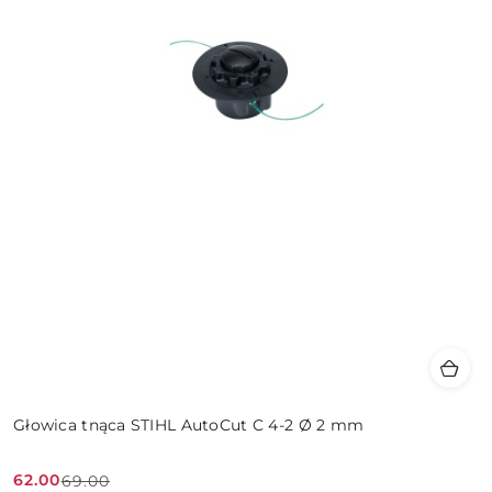
Głowica tnąca STIHL AutoCut C 4-2 Ø 2 mm
62.00
69.00
Cena
Cena