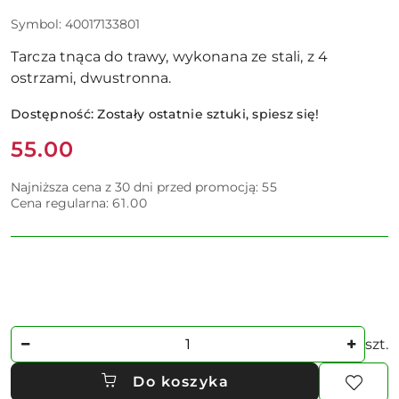
Symbol:
40017133801
Tarcza tnąca do trawy, wykonana ze stali, z 4
ostrzami, dwustronna.
Dostępność:
Zostały ostatnie sztuki, spiesz się!
Cena:
55.00
Najniższa cena z 30 dni przed promocją:
55
Cena regularna:
61.00
Ilość
szt.
Do koszyka