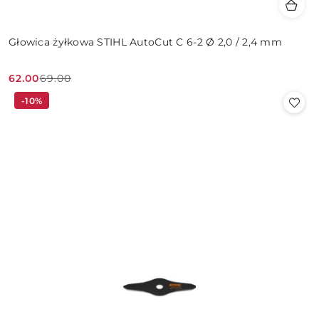
Głowica żyłkowa STIHL AutoCut C 6-2 Ø 2,0 / 2,4 mm
62.00
69.00
Cena
Cena
-10%
promocyjna:
przed
promocją: