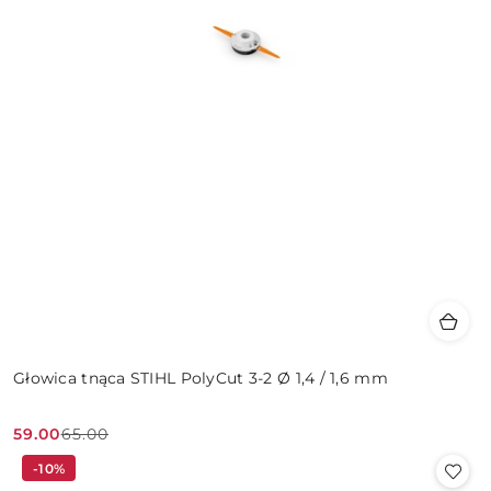
Głowica tnąca STIHL PolyCut 3-2 Ø 1,4 / 1,6 mm
59.00
65.00
Cena
Cena
-10%
promocyjna:
przed