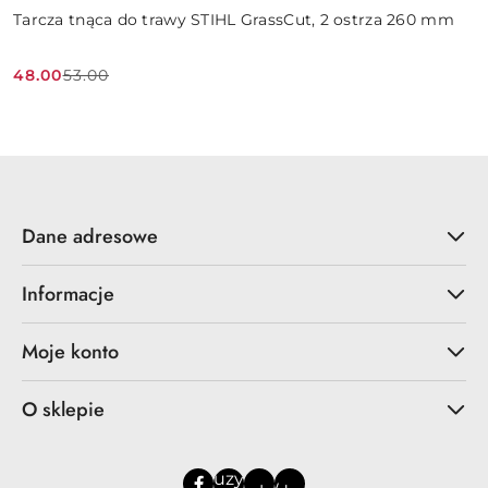
Tarcza tnąca do trawy STIHL GrassCut, 2 ostrza 260 mm
48.00
53.00
Cena
Cena
promocyjna:
przed
promocją:
Dane adresowe
Informacje
Moje konto
O sklepie