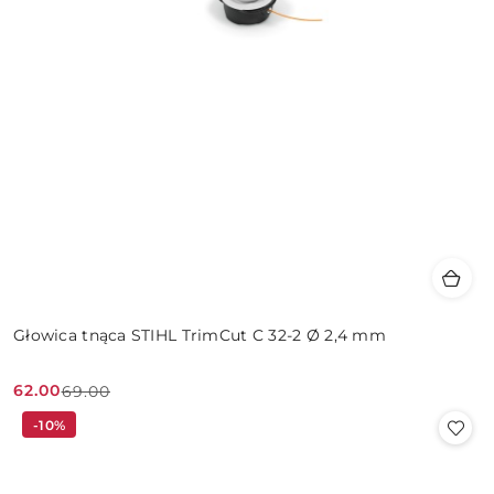
Głowica tnąca STIHL TrimCut C 32-2 Ø 2,4 mm
62.00
69.00
Cena
Cena
-10%
promocyjna:
przed
promocją: