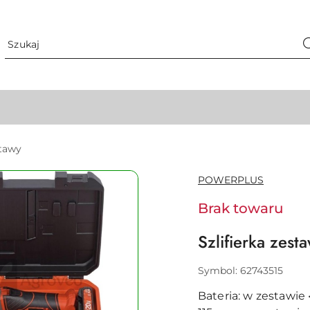
tawy
NAZWA
POWERPLUS
PRODUCENTA:
Brak towaru
Szlifierka zes
Symbol:
62743515
Bateria: w zestawie 