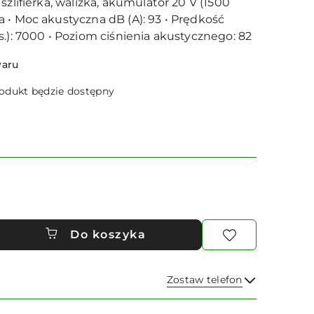
szlifierka, walizka, akumulator 20 V (1500
 • Moc akustyczna dB (A): 93 • Prędkość
s.): 7000 • Poziom ciśnienia akustycznego: 82
waru
dukt będzie dostępny
Do koszyka
Zostaw telefon
Wyślij