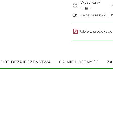
Wysyłka w
i
3
ciągu:
dostawa
Cena przesyłki:
1
Pobierz produkt d
 DOT. BEZPIECZEŃSTWA
OPINIE I OCENY (0)
ZA