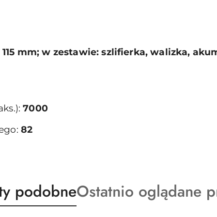
115 mm; w zestawie: szlifierka, walizka, aku
ks.):
7000
nego:
82
ty
Produkty
ty podobne
Ostatnio oglądane p
o