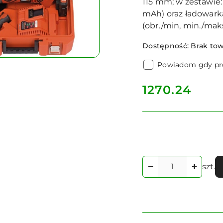
115 mm; w zestawie: 
mAh) oraz ładowarka
(obr./min, min./mak
Dostępność:
Brak to
Powiadom gdy pro
cena:
1270.24
Ilość
szt.
Dostępność