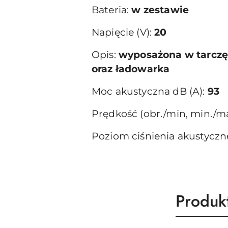
Bateria:
w zestawie
Napięcie (V):
20
Opis:
wyposażona w tarczę 
oraz ładowarka
Moc akustyczna dB (A):
93
Prędkość (obr./min, min./ma
Poziom ciśnienia akustycz
Produk
Produk
Pomiń karuzelę produktów
o