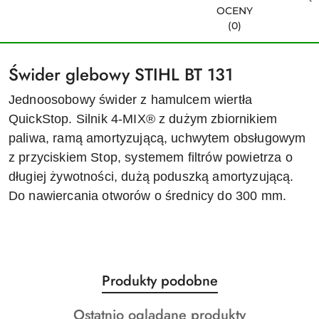
OCENY
(0)
Świder glebowy STIHL BT 131
Jednoosobowy świder z hamulcem wiertła
QuickStop. Silnik 4-MIX® z dużym zbiornikiem
paliwa, ramą amortyzującą, uchwytem obsługowym
z przyciskiem Stop, systemem filtrów powietrza o
długiej żywotności, dużą poduszką amortyzującą.
Do nawiercania otworów o średnicy do 300 mm.
Produkty
Produkty podobne
Pomiń karuzelę produktów
o
Produkty
Ostatnio oglądane produkty
statusie: