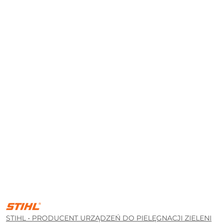
STIHL
•
PRODUCENT
STIHL • PRODUCENT URZĄDZEŃ DO PIELĘGNACJI ZIELENI