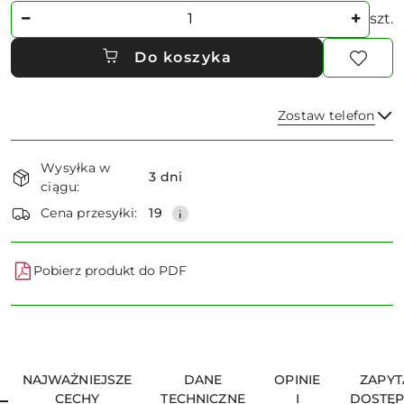
Ilość
szt.
Do koszyka
Zostaw telefon
Dostępność
Wysyłka w
i
3 dni
ciągu:
dostawa
Wyślij
Cena przesyłki:
19
Pobierz produkt do PDF
NAJWAŻNIEJSZE
DANE
OPINIE
ZAPYT
CECHY
TECHNICZNE
I
DOSTĘ