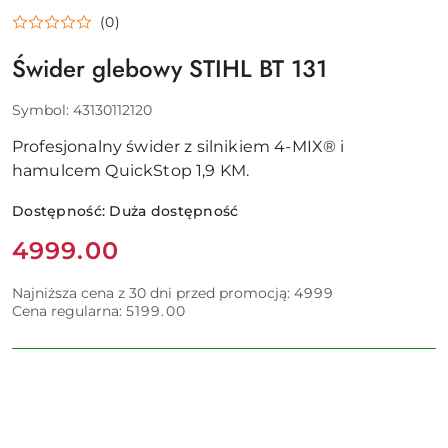
URZĄDZEŃ
DO
(0)
PIELĘGNACJI
ZIELENI
Świder glebowy STIHL BT 131
Symbol:
43130112120
Profesjonalny świder z silnikiem 4-MIX® i
hamulcem QuickStop 1,9 KM.
Dostępność:
Duża dostępność
Cena:
4999.00
Najniższa cena z 30 dni przed promocją:
4999
Cena regularna:
5199.00