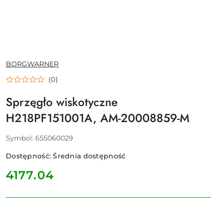
NAZWA
BORGWARNER
PRODUCENTA:
(0)
Sprzęgło wiskotyczne
H218PF151001A, AM-20008859-M
Symbol:
655060029
Dostępność:
Średnia dostępność
cena:
4177.04