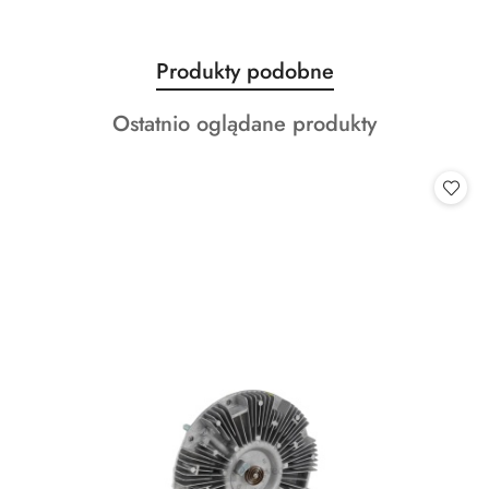
Produkty
Produkty podobne
Pomiń karuzelę produktów
o
Produkty
Ostatnio oglądane produkty
statusie:
o
statusie: