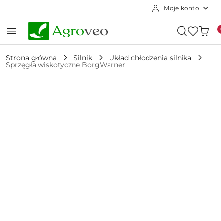
Moje konto
Przejdź do treści głównej
Przejdź do wyszukiwarki
Przejdź do moje konto
Przejdź do menu głównego
Przejdź do opisu produktu
Przejdź do stopki
Strona główna
Silnik
Układ chłodzenia silnika
Sprzęgła wiskotyczne BorgWarner