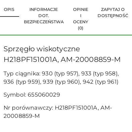
OPIS
INFORMACJE
OPINIE
ZAPYTAJ O
DOT.
I
DOSTĘPNOŚĆ
BEZPIECZEŃSTWA
OCENY
(0)
Sprzęgło wiskotyczne
H218PF151001A, AM-20008859-M
Typ ciągnika: 930 (typ 957), 933 (typ 958),
936 (typ 959), 939 (typ 960), 942 (typ 961)
Symbol: 655060029
Nr porównawczy: H218PF151001A, AM-
20008859-M