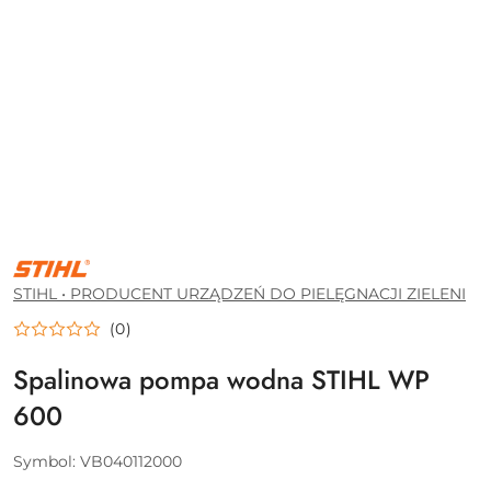
STIHL
•
PRODUCENT
STIHL • PRODUCENT URZĄDZEŃ DO PIELĘGNACJI ZIELENI
URZĄDZEŃ
DO
(0)
PIELĘGNACJI
ZIELENI
Spalinowa pompa wodna STIHL WP
600
Symbol:
VB040112000