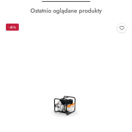
o
Produkty
Ostatnio oglądane produkty
statusie:
o
statusie:
-8%