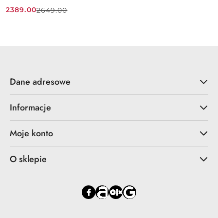
2389.00
2649.00
Cena
Cena
promocyjna:
przed
promocją:
Dane adresowe
Informacje
Moje konto
O sklepie