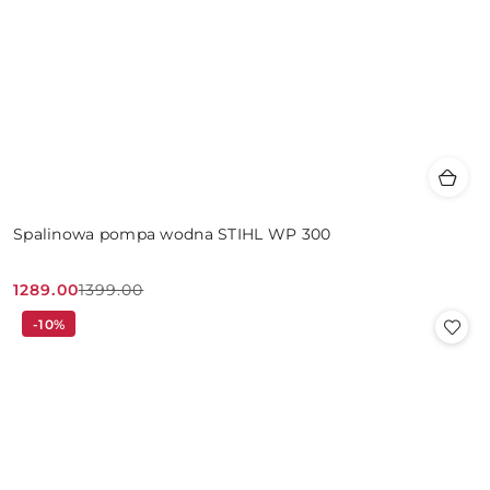
Spalinowa pompa wodna STIHL WP 300
1289.00
1399.00
Cena
Cena
-10%
promocyjna:
przed
promocją: