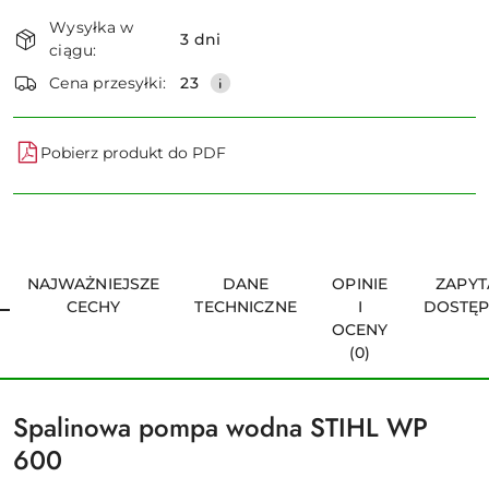
Dostępność
Wysyłka w
i
3 dni
ciągu:
dostawa
Wyślij
Cena przesyłki:
23
Pobierz produkt do PDF
NAJWAŻNIEJSZE
DANE
OPINIE
ZAPYT
CECHY
TECHNICZNE
I
DOSTĘ
OCENY
(0)
Spalinowa pompa wodna STIHL WP
600