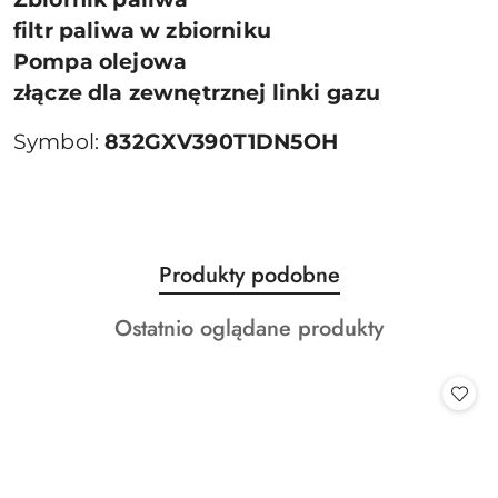
filtr paliwa w zbiorniku
Pompa olejowa
złącze dla zewnętrznej linki gazu
Symbol:
832GXV390T1DN5OH
Produkty
Produkty podobne
Pomiń karuzelę produktów
o
Produkty
Ostatnio oglądane produkty
statusie:
o
statusie: