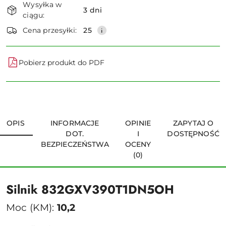
Wysyłka w
i
3 dni
ciągu:
dostawa
Wyślij
Cena przesyłki:
25
Pobierz produkt do PDF
OPIS
INFORMACJE
OPINIE
ZAPYTAJ O
DOT.
I
DOSTĘPNOŚĆ
BEZPIECZEŃSTWA
OCENY
(0)
Silnik 832GXV390T1DN5OH
Moc (KM):
10,2