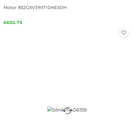
Motor 832GXV390T1DNE5OH
6602.75
Cena: