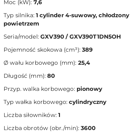
Moc (kW):
7,6
Typ silnika:
1 cylinder 4-suwowy, chłodzony
powietrzem
Seria/model:
GXV390 / GXV390T1DN5OH
Pojemność skokowa (cm³):
389
Ø wału korbowego (mm):
25,4
Długość (mm):
80
Przyp. walka korbowego:
pionowy
Typ wałka korbowego:
cylindryczny
Liczba siłowników:
1
Liczba obrotów (obr./min):
3600