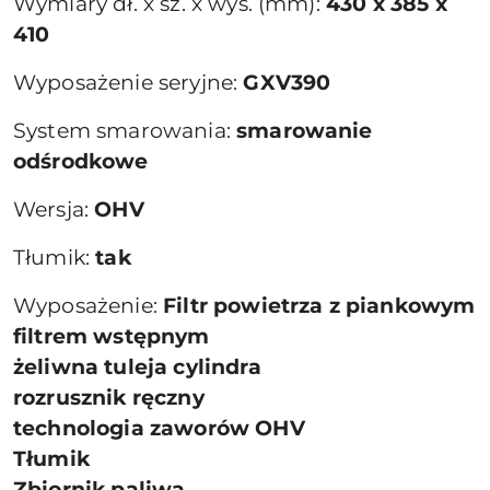
Wymiary dł. x sz. x wys. (mm):
430 x 385 x
410
Wyposażenie seryjne:
GXV390
System smarowania:
smarowanie
odśrodkowe
Wersja:
OHV
Tłumik:
tak
Wyposażenie:
Filtr powietrza z piankowym
filtrem wstępnym
żeliwna tuleja cylindra
rozrusznik ręczny
technologia zaworów OHV
Tłumik
Zbiornik paliwa