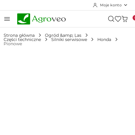
Moje konto
Przejdź do treści głównej
Przejdź do wyszukiwarki
Przejdź do moje konto
Przejdź do menu głównego
Przejdź do opisu produktu
Przejdź do stopki
Strona główna
Ogród &amp; Las
Części techniczne
Silniki serwisowe
Honda
Pionowe