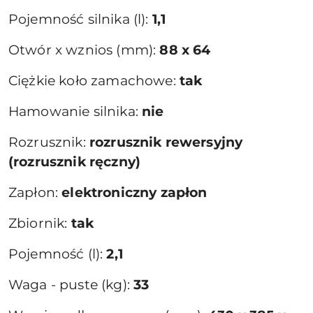
Pojemność silnika (l):
1,1
Otwór x wznios (mm):
88 x 64
Ciężkie koło zamachowe:
tak
Hamowanie silnika:
nie
Rozrusznik:
rozrusznik rewersyjny
(rozrusznik ręczny)
Zapłon:
elektroniczny zapłon
Zbiornik:
tak
Pojemność (l):
2,1
Waga - puste (kg):
33