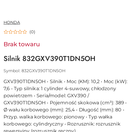
NAZWA
HONDA
PRODUCENTA:
(0)
Brak towaru
Silnik 832GXV390T1DN5OH
Symbol:
832GXV390T1DN5OH
GXV390T1DN5OH • Silnik • Moc (KM): 10,2 • Moc (kW):
7,6 • Typ silnika: 1 cylinder 4-suwowy, chłodzony
powietrzem • Seria/model: GXV390 /
GXV390T1DN5OH • Pojemność skokowa (cm³): 389 •
Ø wału korbowego (mm): 25,4 • Długość (mm): 80 •
Przyp. walka korbowego: pionowy • Typ wałka
korbowego: cylindryczny • Rozrusznik: rozrusznik
rewersyjny (rozrusznik ręczny)