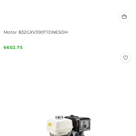
Motor 832GXV390T1DNE5OH
6602.75
Cena: