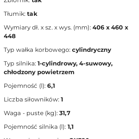
Zbiornik:
tak
Tłumik:
tak
Wymiary dł. x sz. x wys. (mm):
406 x 460 x
448
Typ wałka korbowego:
cylindryczny
Typ silnika:
1-cylindrowy, 4-suwowy,
chłodzony powietrzem
Pojemność (l):
6,1
Liczba siłowników:
1
Waga - puste (kg):
31,7
Pojemność silnika (l):
1,1