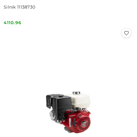
Silnik 11138730
4110.96
Cena: