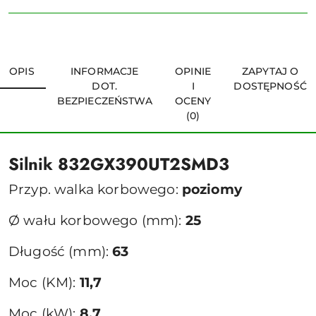
OPIS
INFORMACJE
OPINIE
ZAPYTAJ O
DOT.
I
DOSTĘPNOŚĆ
BEZPIECZEŃSTWA
OCENY
(0)
Silnik 832GX390UT2SMD3
Przyp. walka korbowego:
poziomy
Ø wału korbowego (mm):
25
Długość (mm):
63
Moc (KM):
11,7
Moc (kW):
8,7