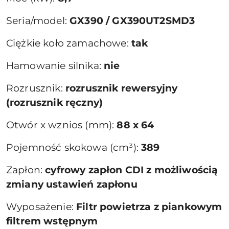
Seria/model:
GX390 / GX390UT2SMD3
Ciężkie koło zamachowe:
tak
Hamowanie silnika:
nie
Rozrusznik:
rozrusznik rewersyjny
(rozrusznik ręczny)
Otwór x wznios (mm):
88 x 64
Pojemność skokowa (cm³):
389
Zapłon:
cyfrowy zapłon CDI z możliwością
zmiany ustawień zapłonu
Wyposażenie:
Filtr powietrza z piankowym
filtrem wstępnym