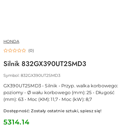
NAZWA
HONDA
PRODUCENTA:
(0)
Silnik 832GX390UT2SMD3
Symbol:
832GX390UT2SMD3
GX390UT2SMD3 • Silnik • Przyp. walka korbowego:
poziomy • Ø wału korbowego (mm): 25 • Długość
(mm): 63 • Moc (KM): 11,7 • Moc (kW): 8,7
Dostępność:
Zostały ostatnie sztuki, spiesz się!
cena:
5314.14