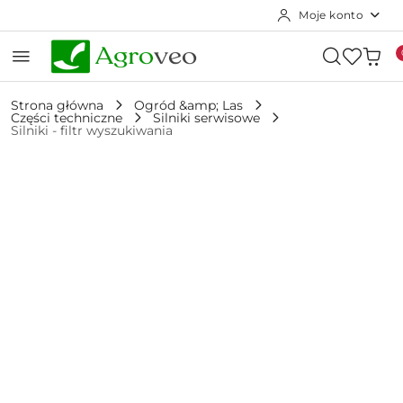
Moje konto
Przejdź do treści głównej
Przejdź do wyszukiwarki
Przejdź do moje konto
Przejdź do menu głównego
Przejdź do opisu produktu
Przejdź do stopki
Strona główna
Ogród &amp; Las
Części techniczne
Silniki serwisowe
Silniki - filtr wyszukiwania