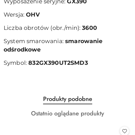
Wyposażenie seryjne:
GX390
Wersja:
OHV
Liczba obrotów (obr./min):
3600
System smarowania:
smarowanie
odśrodkowe
Symbol:
832GX390UT2SMD3
Produkty
Produkty podobne
Pomiń karuzelę produktów
o
Produkty
Ostatnio oglądane produkty
statusie:
o
statusie: