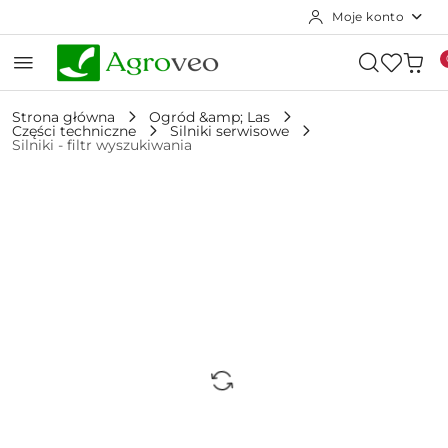
Moje konto
Przejdź do treści głównej
Przejdź do wyszukiwarki
Przejdź do moje konto
Przejdź do menu głównego
Przejdź do opisu produktu
Przejdź do stopki
Strona główna
Ogród &amp; Las
Części techniczne
Silniki serwisowe
Silniki - filtr wyszukiwania