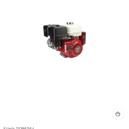
Silnik 11095364