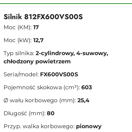
Silnik 812FX600VS00S
Moc (KM):
17
Moc (kW):
12,7
Typ silnika:
2-cylindrowy, 4-suwowy,
chłodzony powietrzem
Seria/model:
FX600VS00S
Pojemność skokowa (cm³):
603
Ø wału korbowego (mm):
25,4
Długość (mm):
80
Przyp. walka korbowego:
pionowy