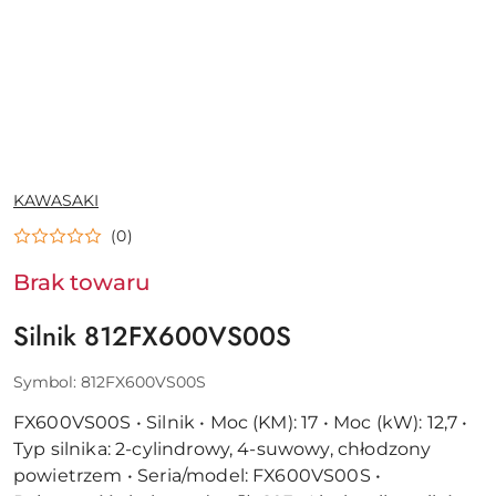
NAZWA
KAWASAKI
PRODUCENTA:
(0)
Brak towaru
Silnik 812FX600VS00S
Symbol:
812FX600VS00S
FX600VS00S • Silnik • Moc (KM): 17 • Moc (kW): 12,7 •
Typ silnika: 2-cylindrowy, 4-suwowy, chłodzony
powietrzem • Seria/model: FX600VS00S •