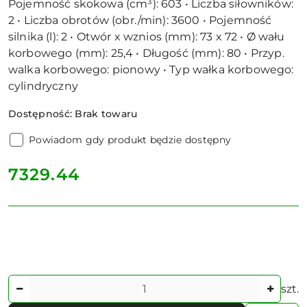
Pojemność skokowa (cm³): 603 • Liczba siłowników:
2 • Liczba obrotów (obr./min): 3600 • Pojemność
silnika (l): 2 • Otwór x wznios (mm): 73 x 72 • Ø wału
korbowego (mm): 25,4 • Długość (mm): 80 • Przyp.
walka korbowego: pionowy • Typ wałka korbowego:
cylindryczny
Dostępność:
Brak towaru
Powiadom gdy produkt będzie dostępny
cena:
7329.44
Ilość
szt.