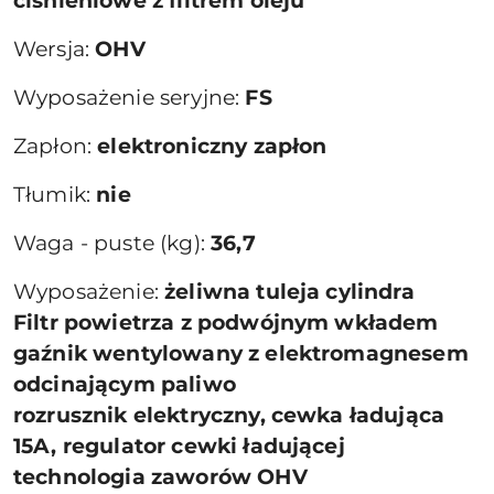
ciśnieniowe z filtrem oleju
Wersja:
OHV
Wyposażenie seryjne:
FS
Zapłon:
elektroniczny zapłon
Tłumik:
nie
Waga - puste (kg):
36,7
Wyposażenie:
żeliwna tuleja cylindra
Filtr powietrza z podwójnym wkładem
gaźnik wentylowany z elektromagnesem
odcinającym paliwo
rozrusznik elektryczny, cewka ładująca
15A, regulator cewki ładującej
technologia zaworów OHV