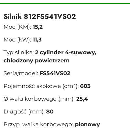
Silnik 812FS541VS02
Moc (KM):
15,2
Moc (kW):
11,3
Typ silnika:
2 cylinder 4-suwowy,
chłodzony powietrzem
Seria/model:
FS541VS02
Pojemność skokowa (cm³):
603
Ø wału korbowego (mm):
25,4
Długość (mm):
80
Przyp. walka korbowego:
pionowy