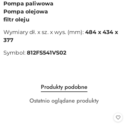
Pompa paliwowa
Pompa olejowa
filtr oleju
Wymiary dł. x sz. x wys. (mm):
484 x 434 x
377
Symbol:
812FS541VS02
Produkty
Produkty podobne
Pomiń karuzelę produktów
o
Produkty
Ostatnio oglądane produkty
statusie:
o
statusie: