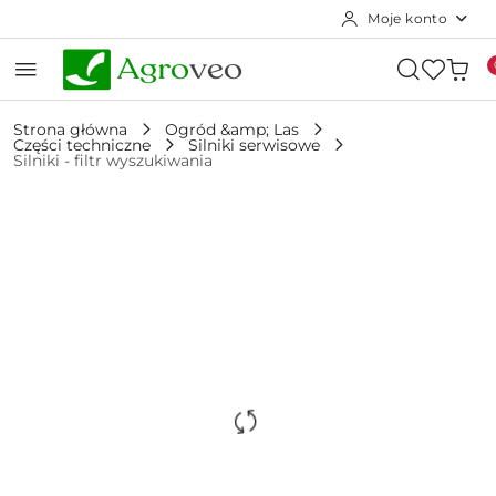
Moje konto
Przejdź do treści głównej
Przejdź do wyszukiwarki
Przejdź do moje konto
Przejdź do menu głównego
Przejdź do opisu produktu
Przejdź do stopki
Strona główna
Ogród &amp; Las
Części techniczne
Silniki serwisowe
Silniki - filtr wyszukiwania