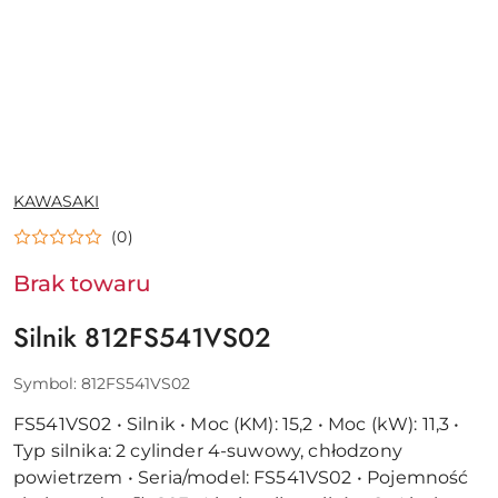
NAZWA
KAWASAKI
PRODUCENTA:
(0)
Brak towaru
Silnik 812FS541VS02
Symbol:
812FS541VS02
FS541VS02 • Silnik • Moc (KM): 15,2 • Moc (kW): 11,3 •
Typ silnika: 2 cylinder 4-suwowy, chłodzony
powietrzem • Seria/model: FS541VS02 • Pojemność