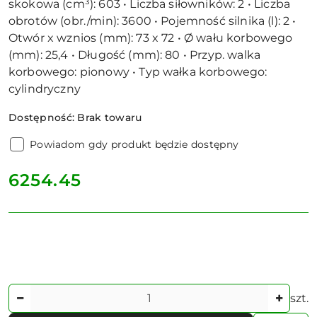
skokowa (cm³): 603 • Liczba siłowników: 2 • Liczba
obrotów (obr./min): 3600 • Pojemność silnika (l): 2 •
Otwór x wznios (mm): 73 x 72 • Ø wału korbowego
(mm): 25,4 • Długość (mm): 80 • Przyp. walka
korbowego: pionowy • Typ wałka korbowego:
cylindryczny
Dostępność:
Brak towaru
Powiadom gdy produkt będzie dostępny
cena:
6254.45
Ilość
szt.