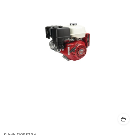
Silnik 11095364