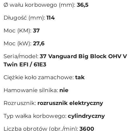
Ø wału korbowego (mm):
36,5
Długość (mm):
114
Moc (KM):
37
Moc (kW):
27,6
Seria/model:
37 Vanguard Big Block OHV V
Twin EFI / 61E3
Ciężkie koło zamachowe:
tak
Hamowanie silnika:
nie
Rozrusznik:
rozrusznik elektryczny
Typ wałka korbowego:
cylindryczny
Liczba obrotów (obr./min):
3600