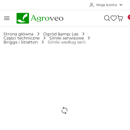
Moje konto
Przejdź do treści głównej
Przejdź do wyszukiwarki
Przejdź do moje konto
Przejdź do menu głównego
Przejdź do opisu produktu
Przejdź do stopki
Strona główna
Ogród &amp; Las
Części techniczne
Silniki serwisowe
Briggs i Stratton
Silniki według serii