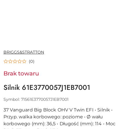
NAZWA
BRIGGS&STRATTON
PRODUCENTA:
(0)
Brak towaru
Silnik 61E3770057J1EB7001
Symbol:
71561E3770057J1EB7001
37 Vanguard Big Block OHV V Twin EFI • Silnik •
Przyp. walka korbowego: poziome • Ø wału
korbowego (mm): 36,5 • Długość (mm): 114 • Moc