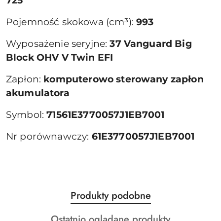
725
Pojemność skokowa (cm³):
993
Wyposażenie seryjne:
37 Vanguard Big
Block OHV V Twin EFI
Zapłon:
komputerowo sterowany zapłon
akumulatora
Symbol:
71561E3770057J1EB7001
Nr porównawczy:
61E3770057J1EB7001
Produkty
Produkty podobne
Pomiń karuzelę produktów
o
Produkty
Ostatnio oglądane produkty
statusie: