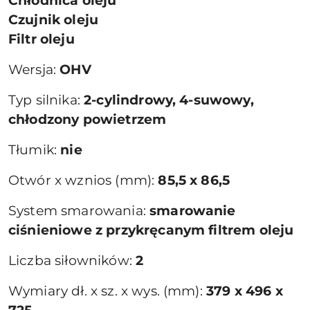
Chłodnica oleju
Czujnik oleju
Filtr oleju
Wersja:
OHV
Typ silnika:
2-cylindrowy, 4-suwowy,
chłodzony powietrzem
Tłumik:
nie
Otwór x wznios (mm):
85,5 x 86,5
System smarowania:
smarowanie
ciśnieniowe z przykręcanym filtrem oleju
Liczba siłowników:
2
Wymiary dł. x sz. x wys. (mm):
379 x 496 x