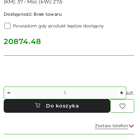
(KM): 37 • Moc (kW): 27,6
Dostępność:
Brak towaru
Powiadom gdy produkt będzie dostępny
cena:
20874.48
Ilość
szt.
Do koszyka
Zostaw telefon