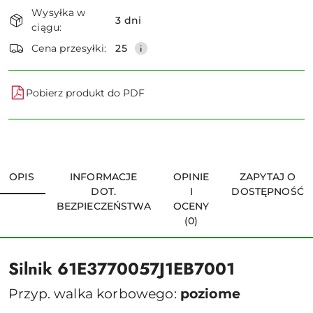
Dostępność
Wysyłka w
i
3 dni
ciągu:
dostawa
Wyślij
Cena przesyłki:
25
Pobierz produkt do PDF
OPIS
INFORMACJE
OPINIE
ZAPYTAJ O
DOT.
I
DOSTĘPNOŚĆ
BEZPIECZEŃSTWA
OCENY
(0)
Silnik 61E3770057J1EB7001
Przyp. walka korbowego:
poziome