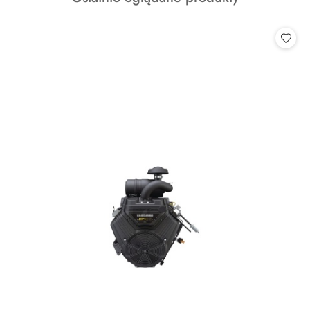
o
statusie: