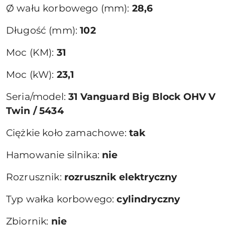
Ø wału korbowego (mm):
28,6
Długość (mm):
102
Moc (KM):
31
Moc (kW):
23,1
Seria/model:
31 Vanguard Big Block OHV V
Twin / 5434
Ciężkie koło zamachowe:
tak
Hamowanie silnika:
nie
Rozrusznik:
rozrusznik elektryczny
Typ wałka korbowego:
cylindryczny
Zbiornik:
nie