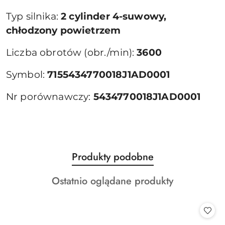
Typ silnika:
2 cylinder 4-suwowy,
chłodzony powietrzem
Liczba obrotów (obr./min):
3600
Symbol:
7155434770018J1AD0001
Nr porównawczy:
5434770018J1AD0001
Produkty
Produkty podobne
Pomiń karuzelę produktów
o
Produkty
Ostatnio oglądane produkty
statusie:
o
statusie: