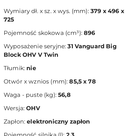
Wymiary dł. x sz. x wys. (mm):
379 x 496 x
725
Pojemność skokowa (cm³):
896
Wyposażenie seryjne:
31 Vanguard Big
Block OHV V Twin
Tłumik:
nie
Otwór x wznios (mm):
85,5 x 78
Waga - puste (kg):
56,8
Wersja:
OHV
Zapłon:
elektroniczny zapłon
Pojemność silnika (l):
2,3