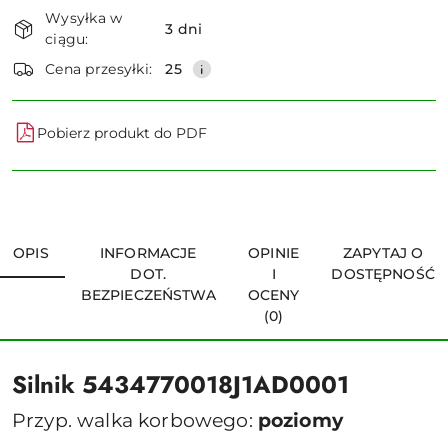
Dostępność
Wysyłka w
i
3 dni
ciągu:
dostawa
Wyślij
Cena przesyłki:
25
Pobierz produkt do PDF
OPIS
INFORMACJE
OPINIE
ZAPYTAJ O
DOT.
I
DOSTĘPNOŚĆ
BEZPIECZEŃSTWA
OCENY
(0)
Silnik 5434770018J1AD0001
Przyp. walka korbowego:
poziomy