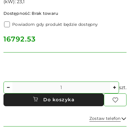
(kW): 23,1
Dostępność:
Brak towaru
Powiadom gdy produkt będzie dostępny
cena:
16792.53
Ilość
szt.
Do koszyka
Zostaw telefon