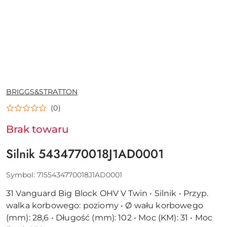
NAZWA
BRIGGS&STRATTON
PRODUCENTA:
(0)
Brak towaru
Silnik 5434770018J1AD0001
Symbol:
7155434770018J1AD0001
31 Vanguard Big Block OHV V Twin • Silnik • Przyp.
walka korbowego: poziomy • Ø wału korbowego
(mm): 28,6 • Długość (mm): 102 • Moc (KM): 31 • Moc