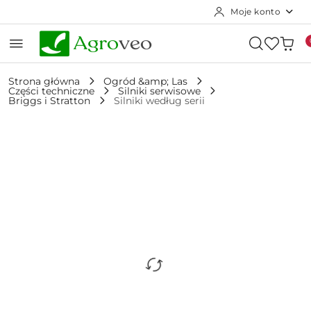
Moje konto
Przejdź do treści głównej
Przejdź do wyszukiwarki
Przejdź do moje konto
Przejdź do menu głównego
Przejdź do opisu produktu
Przejdź do stopki
Strona główna
Ogród &amp; Las
Części techniczne
Silniki serwisowe
Briggs i Stratton
Silniki według serii