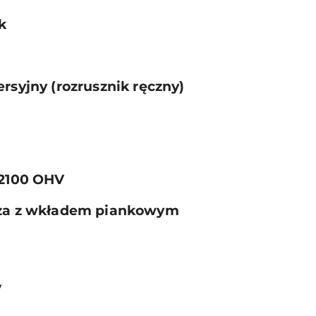
k
rsyjny (rozrusznik ręczny)
 2100 OHV
trza z wkładem piankowym
V