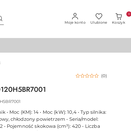
0
Moje konto
Ulubione
Koszyk
i
(0)
20120H5BR7001
0H5BR7001
ik • Moc (KM): 14 • Moc (kW): 10,4 • Typ silnika:
owy, chłodzony powietrzem • Seria/model:
T2 • Pojemność skokowa (cm³): 420 • Liczba