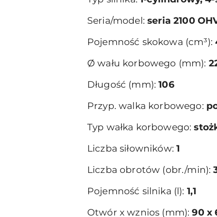
Seria/model:
seria 2100 OHV
Pojemność skokowa (cm³):
Ø wału korbowego (mm):
2
Długość (mm):
106
Przyp. walka korbowego:
p
Typ wałka korbowego:
stoż
Liczba siłowników:
1
Liczba obrotów (obr./min):
Pojemność silnika (l):
1,1
Otwór x wznios (mm):
90 x 