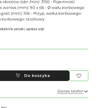
ba obrotów (obr./min): 3150 • Pojemność
twór x wznios (mm): 90 x 66 • Ø wału korbowego
ługość (mm): 106 • Przyp. walka korbowego:
a korbowego: stożkowy
statnie sztuki, spiesz się!
Do koszyka
Zostaw telefon
Wyślij
 dni