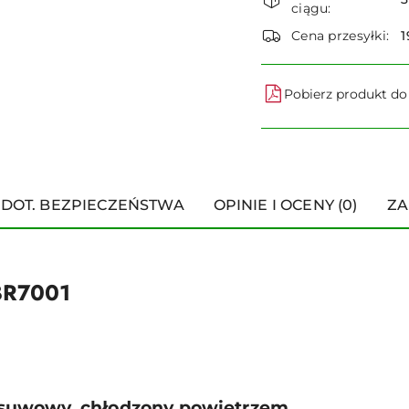
i
ciągu:
dostawa
Cena przesyłki:
1
Pobierz produkt d
 DOT. BEZPIECZEŃSTWA
OPINIE I OCENY (0)
ZA
BR7001
4-suwowy, chłodzony powietrzem