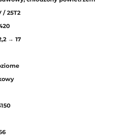
 / 25T2
420
2,2 → 17
oziome
kowy
3150
66