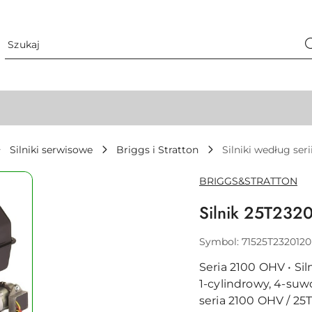
Silniki serwisowe
Briggs i Stratton
Silniki według seri
NAZWA
BRIGGS&STRATTON
PRODUCENTA:
Silnik 25T23
Symbol:
71525T232012
Seria 2100 OHV • Siln
1-cylindrowy, 4-suw
seria 2100 OHV / 25