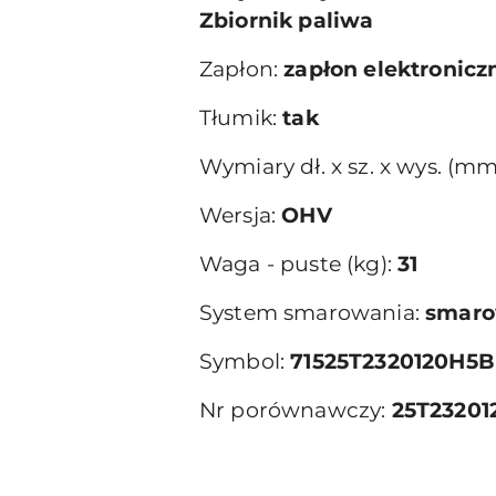
Zbiornik paliwa
Zapłon:
zapłon elektronicz
Tłumik:
tak
Wymiary dł. x sz. x wys. (mm
Wersja:
OHV
Waga - puste (kg):
31
System smarowania:
smaro
Symbol:
71525T2320120H5
Nr porównawczy:
25T2320