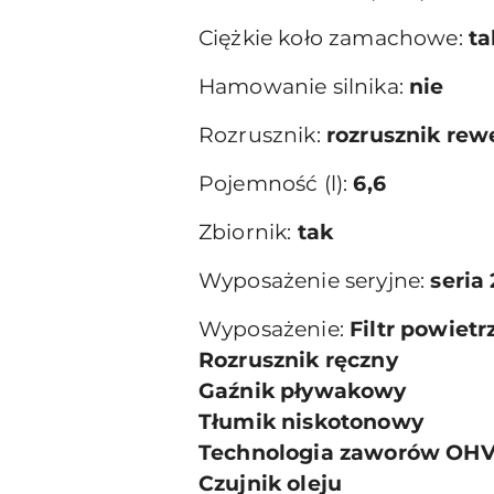
Ciężkie koło zamachowe:
ta
Hamowanie silnika:
nie
Rozrusznik:
rozrusznik rewe
Pojemność (l):
6,6
Zbiornik:
tak
Wyposażenie seryjne:
seria
Wyposażenie:
Filtr powie
Rozrusznik ręczny
Gaźnik pływakowy
Tłumik niskotonowy
Technologia zaworów OH
Czujnik oleju