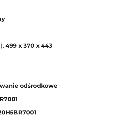
ny
):
499 x 370 x 443
wanie odśrodkowe
BR7001
120H5BR7001