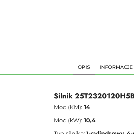
OPIS
INFORMACJE
Silnik 25T2320120H5
Moc (KM):
14
Moc (kW):
10,4
Typ silnika:
1-cylindrowy, 