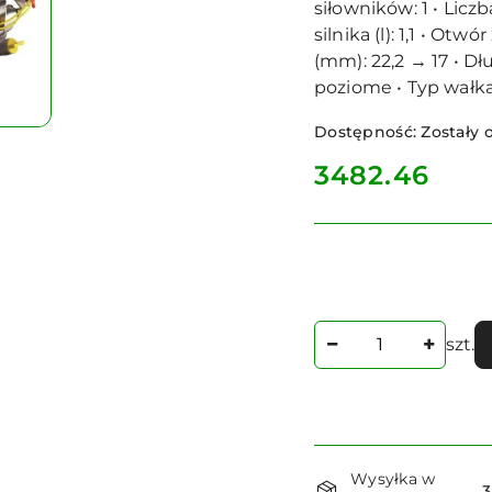
siłowników: 1 • Licz
silnika (l): 1,1 • O
(mm): 22,2 → 17 • D
poziome • Typ wałk
Dostępność:
Zostały o
cena:
3482.46
Ilość
szt.
Dostępność
Wysyłka w
3