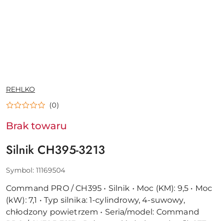
NAZWA
REHLKO
PRODUCENTA:
(0)
Brak towaru
Silnik CH395-3213
Symbol:
11169504
Command PRO / CH395 • Silnik • Moc (KM): 9,5 • Moc
(kW): 7,1 • Typ silnika: 1-cylindrowy, 4-suwowy,
chłodzony powietrzem • Seria/model: Command