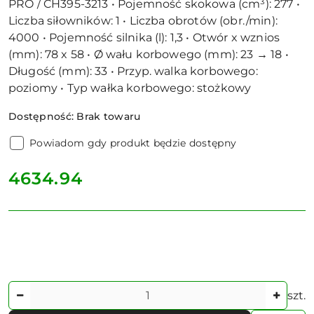
PRO / CH395-3213 • Pojemność skokowa (cm³): 277 •
Liczba siłowników: 1 • Liczba obrotów (obr./min):
4000 • Pojemność silnika (l): 1,3 • Otwór x wznios
(mm): 78 x 58 • Ø wału korbowego (mm): 23 → 18 •
Długość (mm): 33 • Przyp. walka korbowego:
poziomy • Typ wałka korbowego: stożkowy
Dostępność:
Brak towaru
Powiadom gdy produkt będzie dostępny
cena:
4634.94
Ilość
szt.