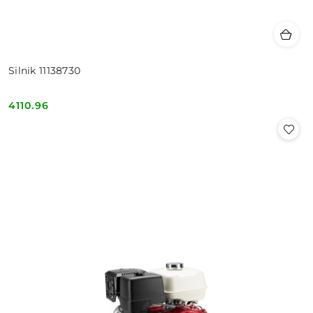
Silnik 11138730
4110.96
Cena: