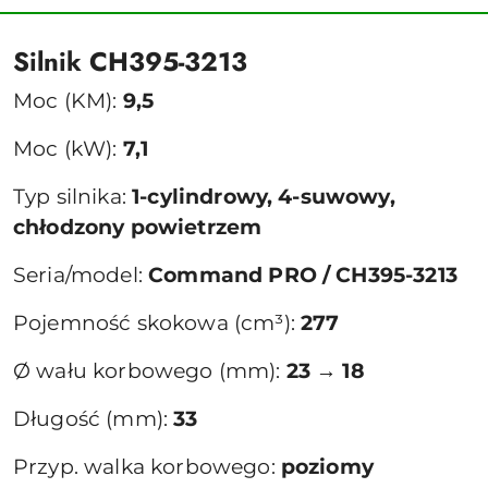
Silnik CH395-3213
Moc (KM):
9,5
Moc (kW):
7,1
Typ silnika:
1-cylindrowy, 4-suwowy,
chłodzony powietrzem
Seria/model:
Command PRO / CH395-3213
Pojemność skokowa (cm³):
277
Ø wału korbowego (mm):
23 → 18
Długość (mm):
33
Przyp. walka korbowego:
poziomy