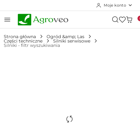
Moje konto
Przejdź do treści głównej
Przejdź do wyszukiwarki
Przejdź do moje konto
Przejdź do menu głównego
Przejdź do opisu produktu
Przejdź do stopki
Strona główna
Ogród &amp; Las
Części techniczne
Silniki serwisowe
Silniki - filtr wyszukiwania