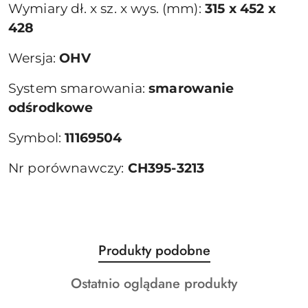
Wymiary dł. x sz. x wys. (mm):
315 x 452 x
428
Wersja:
OHV
System smarowania:
smarowanie
odśrodkowe
Symbol:
11169504
Nr porównawczy:
CH395-3213
Produkty
Produkty podobne
Pomiń karuzelę produktów
o
Produkty
Ostatnio oglądane produkty
statusie:
o