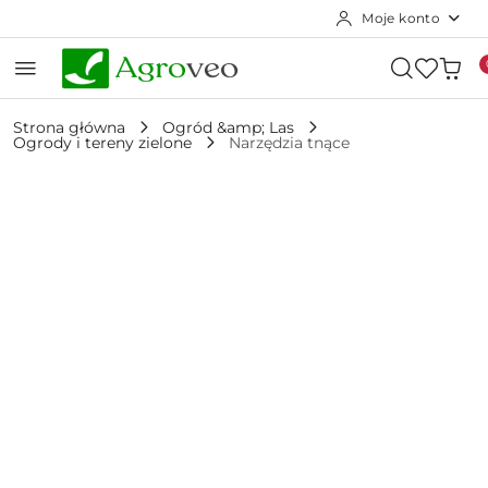
Moje konto
Przejdź do treści głównej
Przejdź do wyszukiwarki
Przejdź do moje konto
Przejdź do menu głównego
Przejdź do opisu produktu
Przejdź do stopki
Strona główna
Ogród &amp; Las
Ogrody i tereny zielone
Narzędzia tnące