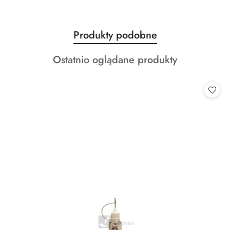
Produkty
Produkty podobne
Pomiń karuzelę produktów
o
Produkty
Ostatnio oglądane produkty
statusie:
o
statusie: