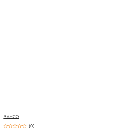
NAZWA
BAHCO
PRODUCENTA:
(0)