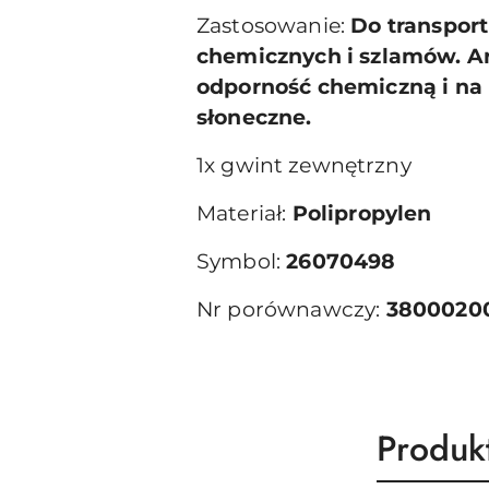
Zastosowanie:
Do transpor
chemicznych i szlamów. Ar
odporność chemiczną i na 
słoneczne.
1x gwint zewnętrzny
Materiał:
Polipropylen
Symbol:
26070498
Nr porównawczy:
3800020
Produk
Produk
Pomiń karuzelę produktów