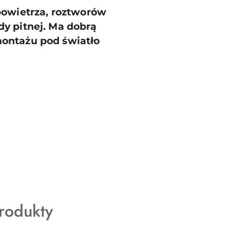
powietrza, roztworów
y pitnej. Ma dobrą
montażu pod światło
rodukty