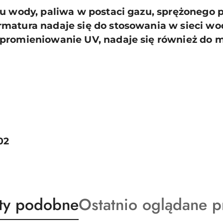
tu wody, paliwa w postaci gazu, sprężonego 
matura nadaje się do stosowania w sieci wod
promieniowanie UV, nadaje się również do 
02
ty
Produkty
ty podobne
Ostatnio oglądane p