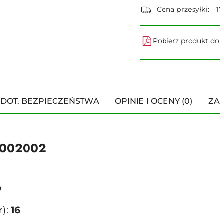
dostawa
Cena przesyłki:
1
Pobierz produkt d
 DOT. BEZPIECZEŃSTWA
OPINIE I OCENY (0)
ZA
80002002
0
r):
16