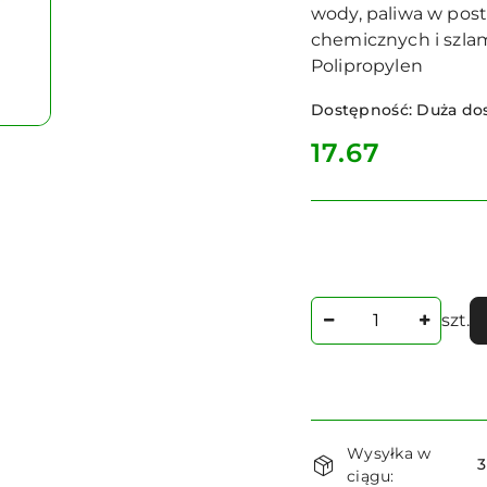
wody, paliwa w post
chemicznych i szlam
Polipropylen
Dostępność:
Duża do
cena:
17.67
Ilość
szt.
Dostępność
Wysyłka w
i
3
ciągu: