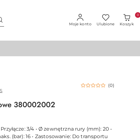
0
Moje konto
Ulubione
Koszyk
(0)
S
ubowe 380002002
Przyłącze: 3/4 • Ø zewnętrzna rury (mm): 20 •
ks. (bar): 16 • Zastosowanie: Do transportu