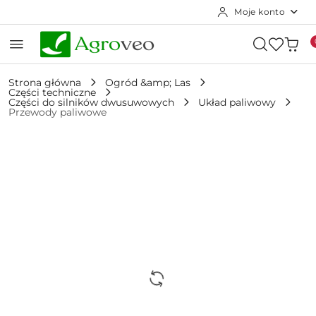
Moje konto
Przejdź do treści głównej
Przejdź do wyszukiwarki
Przejdź do moje konto
Przejdź do menu głównego
Przejdź do opisu produktu
Przejdź do stopki
Strona główna
Ogród &amp; Las
Części techniczne
Części do silników dwusuwowych
Układ paliwowy
Przewody paliwowe