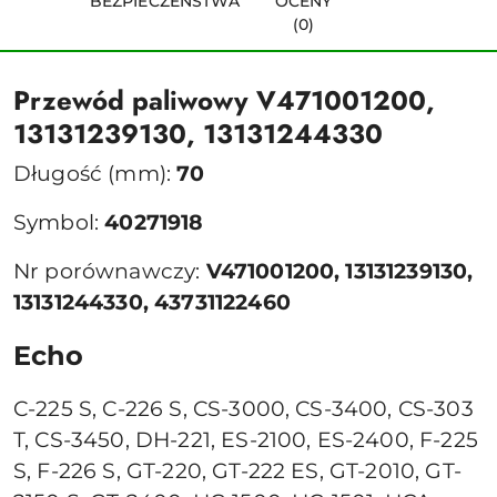
BEZPIECZEŃSTWA
OCENY
(0)
Przewód paliwowy V471001200,
13131239130, 13131244330
Długość (mm):
70
Symbol:
40271918
Nr porównawczy:
V471001200, 13131239130,
13131244330, 43731122460
Echo
C-225 S, C-226 S, CS-3000, CS-3400, CS-303
T, CS-3450, DH-221, ES-2100, ES-2400, F-225
S, F-226 S, GT-220, GT-222 ES, GT-2010, GT-