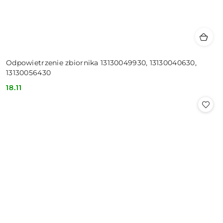
Odpowietrzenie zbiornika 13130049930, 13130040630,
13130056430
18.11
Cena: