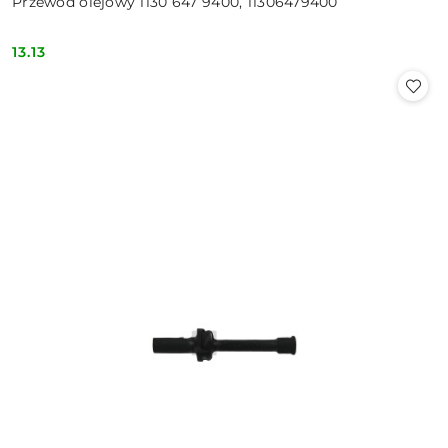
Przewód olejowy 1130 647 9400, 11306479400
13.13
Cena: