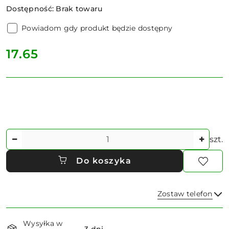
Dostępność:
Brak towaru
Powiadom gdy produkt będzie dostępny
cena:
17.65
Ilość
szt.
Do koszyka
Zostaw telefon
Dostępność
Wysyłka w
i
3 dni