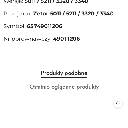
Wersja:
5011 / 5211 / 3320 / 3340
Pasuje do:
Zetor 5011 / 5211 / 3320 / 3340
Symbol:
65749011206
Nr porównawczy:
4901 1206
Produkty
Produkty podobne
Pomiń karuzelę produktów
o
Produkty
Ostatnio oglądane produkty
statusie:
o
statusie: