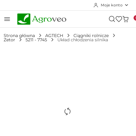
Moje konto
Przejdź do treści głównej
Przejdź do wyszukiwarki
Przejdź do moje konto
Przejdź do menu głównego
Przejdź do opisu produktu
Przejdź do stopki
Strona główna
AGTECH
Ciągniki rolnicze
Zetor
5211 - 7745
Układ chłodzenia silnika