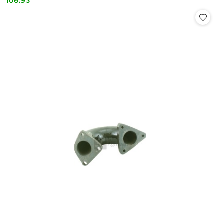
106.93
Cena: