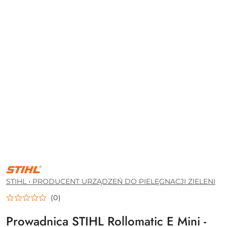
STIHL
•
PRODUCENT
STIHL • PRODUCENT URZĄDZEŃ DO PIELĘGNACJI ZIELENI
URZĄDZEŃ
DO
(0)
PIELĘGNACJI
ZIELENI
Prowadnica STIHL Rollomatic E Mini -