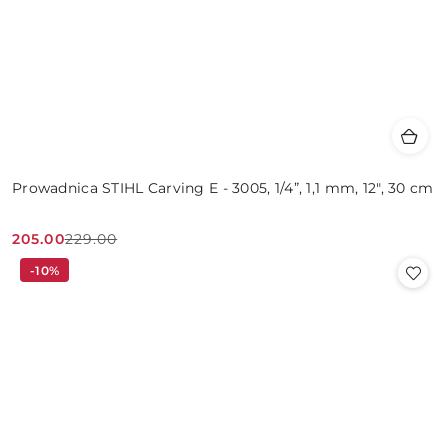
Prowadnica STIHL Carving E - 3005, 1/4”, 1,1 mm, 12", 30 cm
205.00
229.00
Cena
Cena
-10%
promocyjna:
przed
promocją: