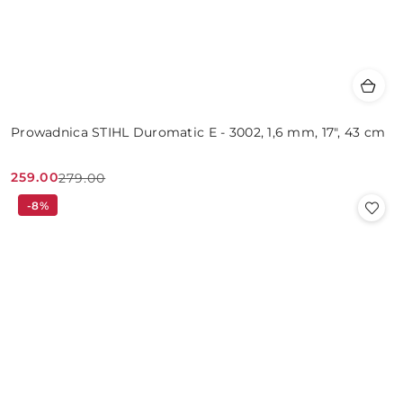
Prowadnica STIHL Duromatic E - 3002, 1,6 mm, 17", 43 cm
259.00
279.00
Cena
Cena
-8%
promocyjna:
przed
promocją: