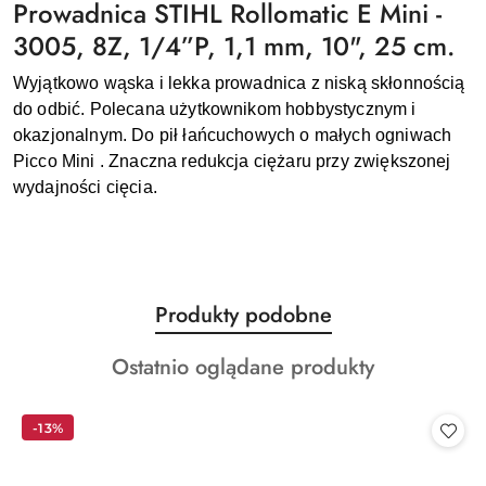
Prowadnica STIHL Rollomatic E Mini -
3005, 8Z, 1/4”P, 1,1 mm, 10", 25 cm.
Wyjątkowo wąska i lekka prowadnica z niską skłonnością
do odbić. Polecana użytkownikom hobbystycznym i
okazjonalnym. Do pił łańcuchowych o małych ogniwach
Picco Mini . Znaczna redukcja ciężaru przy zwiększonej
wydajności cięcia.
Produkty
Produkty podobne
Pomiń karuzelę produktów
o
Produkty
Ostatnio oglądane produkty
statusie:
o
statusie:
-13%