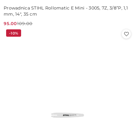
Prowadnica STIHL Rollomatic E Mini - 3005, 7Z, 3/8”P, 1,1
mm, 14", 35 cm
95.00
109.00
Cena
Cena
-10%
promocyjna:
przed
promocją: