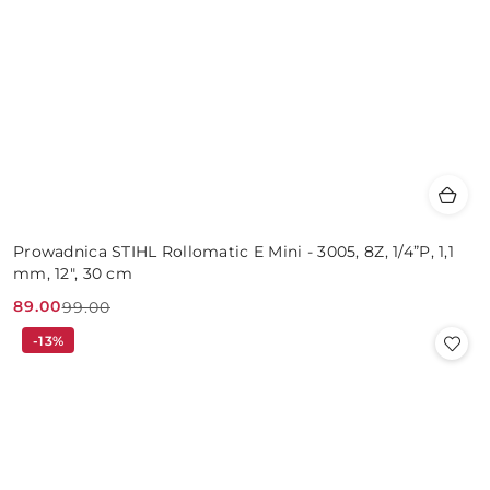
Prowadnica STIHL Rollomatic E Mini - 3005, 8Z, 1/4”P, 1,1
mm, 12", 30 cm
89.00
99.00
Cena
Cena
-13%
promocyjna:
przed
promocją: