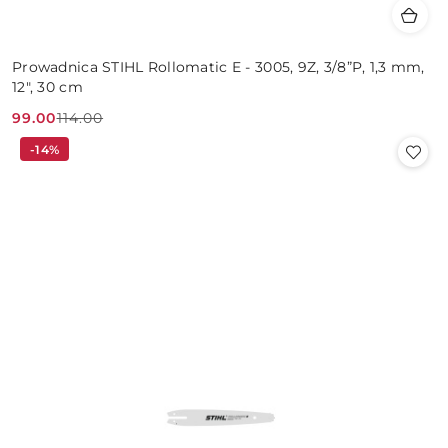
Prowadnica STIHL Rollomatic E - 3005, 9Z, 3/8”P, 1,3 mm,
12", 30 cm
99.00
114.00
Cena
Cena
-14%
promocyjna:
przed
promocją: