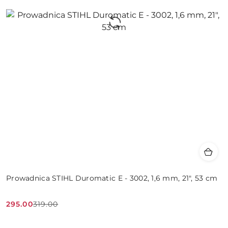
Prowadnica STIHL Duromatic E - 3002, 1,6 mm, 21", 53 cm
295.00
319.00
Cena
Cena
promocyjna:
przed