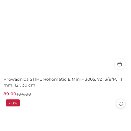
Prowadnica STIHL Rollomatic E Mini - 3005, 7Z, 3/8”P, 1,1
mm, 12", 30 cm
89.00
104.00
Cena
Cena
-13%
promocyjna:
przed
promocją: