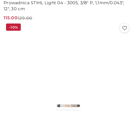
Prowadnica STIHL Light 04 - 3005, 3/8" P, 1,1mm/0.043",
12", 30 cm
115.00
129.00
Cena
Cena
-10%
promocyjna:
przed
promocją: