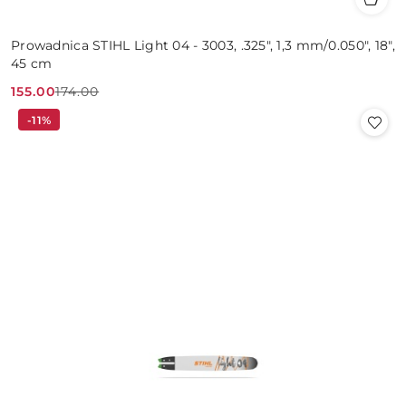
Prowadnica STIHL Light 04 - 3003, .325", 1,3 mm/0.050", 18",
45 cm
155.00
174.00
Cena
Cena
-11%
promocyjna:
przed
promocją: