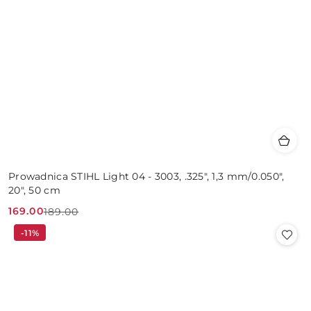
Prowadnica STIHL Light 04 - 3003, .325", 1,3 mm/0.050",
20", 50 cm
169.00
189.00
Cena
Cena
-11%
promocyjna:
przed
promocją: