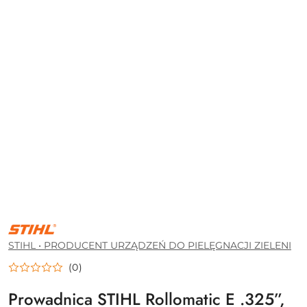
STIHL
•
PRODUCENT
STIHL • PRODUCENT URZĄDZEŃ DO PIELĘGNACJI ZIELENI
URZĄDZEŃ
DO
(0)
PIELĘGNACJI
ZIELENI
Prowadnica STIHL Rollomatic E .325”,