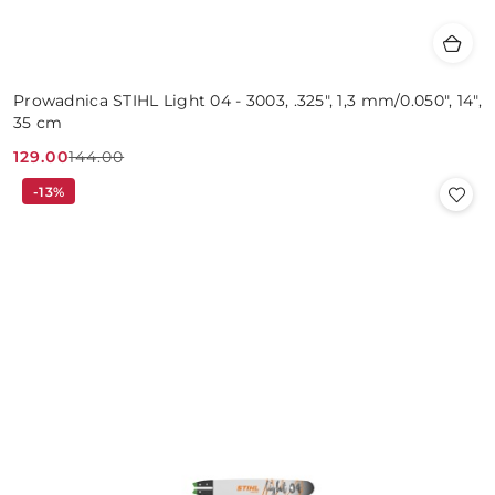
Prowadnica STIHL Light 04 - 3003, .325", 1,3 mm/0.050", 14",
35 cm
129.00
144.00
Cena
Cena
-13%
promocyjna:
przed
promocją: