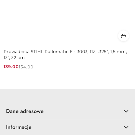
Prowadnica STIHL Rollomatic E - 3003, 11Z, .325”, 1,5 mm,
13", 32 cm
139.00
154.00
Cena
Cena
promocyjna:
przed
promocją:
Dane adresowe
Informacje