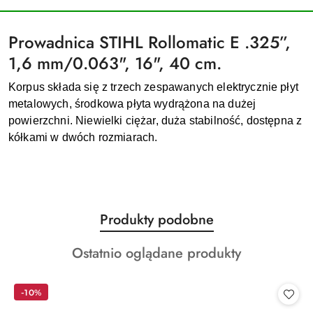
Prowadnica STIHL Rollomatic E .325”,
1,6 mm/0.063", 16", 40 cm.
Korpus składa się z trzech zespawanych elektrycznie płyt
metalowych, środkowa płyta wydrążona na dużej
powierzchni. Niewielki ciężar, duża stabilność, dostępna z
kółkami w dwóch rozmiarach.
Produkty
Produkty podobne
Pomiń karuzelę produktów
o
Produkty
Ostatnio oglądane produkty
statusie:
o
statusie:
-10%