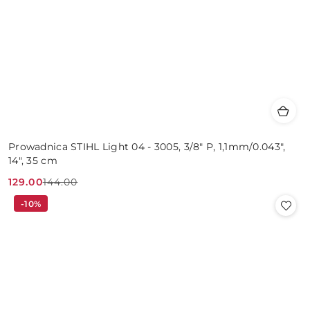
Prowadnica STIHL Light 04 - 3005, 3/8" P, 1,1mm/0.043",
14", 35 cm
129.00
144.00
Cena
Cena
-10%
promocyjna:
przed
promocją: