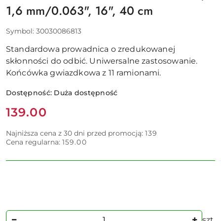
1,6 mm/0.063", 16", 40 cm
Symbol:
30030086813
Standardowa prowadnica o zredukowanej
skłonności do odbić. Uniwersalne zastosowanie.
Końcówka gwiazdkowa z 11 ramionami.
Dostępność:
Duża dostępność
Cena:
139.00
Najniższa cena z 30 dni przed promocją:
139
Cena regularna:
159.00
Ilość
szt.