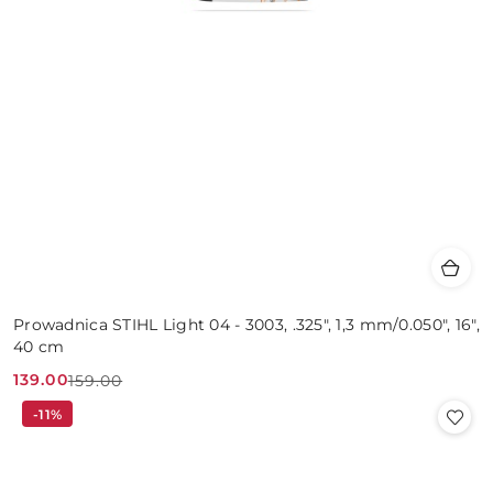
Prowadnica STIHL Light 04 - 3003, .325", 1,3 mm/0.050", 16",
40 cm
139.00
159.00
Cena
Cena
-11%
promocyjna:
przed
promocją: