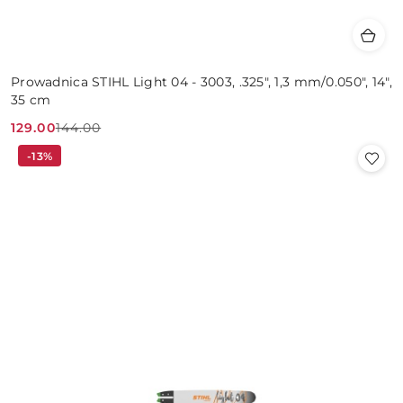
Prowadnica STIHL Light 04 - 3003, .325", 1,3 mm/0.050", 14",
35 cm
129.00
144.00
Cena
Cena
-13%
promocyjna:
przed
promocją: