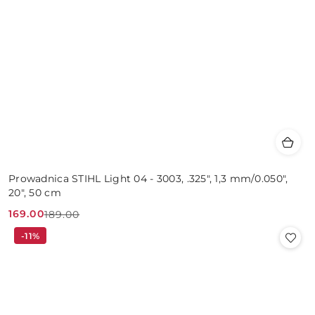
Prowadnica STIHL Light 04 - 3003, .325", 1,3 mm/0.050",
20", 50 cm
169.00
189.00
Cena
Cena
-11%
promocyjna:
przed
promocją: