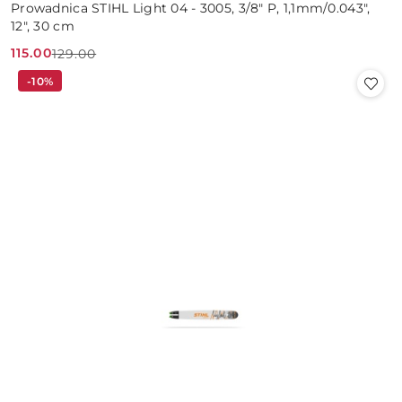
Prowadnica STIHL Light 04 - 3005, 3/8" P, 1,1mm/0.043",
12", 30 cm
115.00
129.00
Cena
Cena
-10%
promocyjna:
przed
promocją: