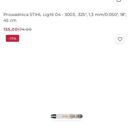
Prowadnica STIHL Light 04 - 3003, .325", 1,3 mm/0.050", 18",
45 cm
155.00
174.00
Cena
Cena
-11%
promocyjna:
przed
promocją: