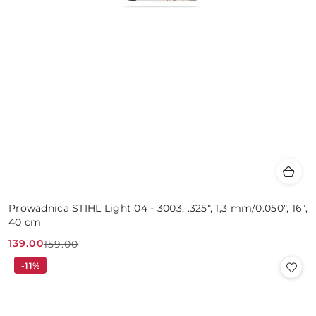
Prowadnica STIHL Light 04 - 3003, .325", 1,3 mm/0.050", 16",
40 cm
139.00
159.00
Cena
Cena
-11%
promocyjna:
przed
promocją: