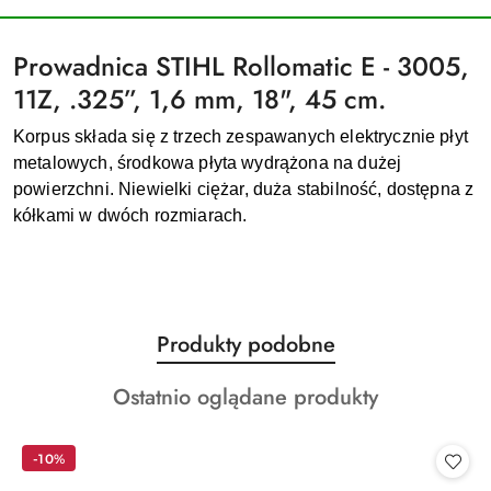
Prowadnica STIHL Rollomatic E - 3005,
11Z, .325”, 1,6 mm, 18", 45 cm.
Korpus składa się z trzech zespawanych elektrycznie płyt
metalowych, środkowa płyta wydrążona na dużej
powierzchni. Niewielki ciężar, duża stabilność, dostępna z
kółkami w dwóch rozmiarach.
Produkty
Produkty podobne
Pomiń karuzelę produktów
o
Produkty
Ostatnio oglądane produkty
statusie:
o
statusie:
-10%