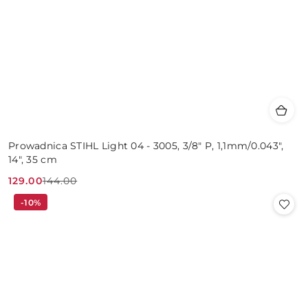
Prowadnica STIHL Light 04 - 3005, 3/8" P, 1,1mm/0.043",
14", 35 cm
129.00
144.00
Cena
Cena
-10%
promocyjna:
przed
promocją: