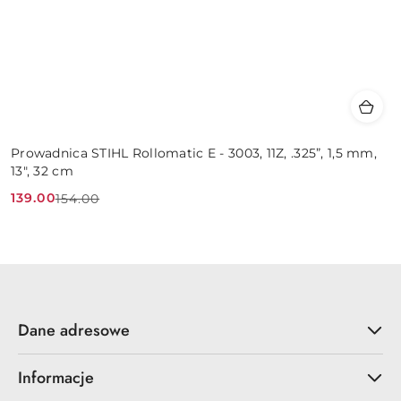
Prowadnica STIHL Rollomatic E - 3003, 11Z, .325”, 1,5 mm,
13", 32 cm
139.00
154.00
Cena
Cena
promocyjna:
przed
promocją:
Dane adresowe
Informacje