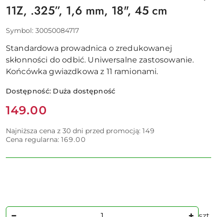
11Z, .325”, 1,6 mm, 18", 45 cm
Symbol:
30050084717
Standardowa prowadnica o zredukowanej
skłonności do odbić. Uniwersalne zastosowanie.
Końcówka gwiazdkowa z 11 ramionami.
Dostępność:
Duża dostępność
Cena:
149.00
Najniższa cena z 30 dni przed promocją:
149
Cena regularna:
169.00
Ilość
szt.