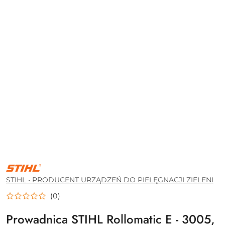
STIHL
•
PRODUCENT
STIHL • PRODUCENT URZĄDZEŃ DO PIELĘGNACJI ZIELENI
URZĄDZEŃ
DO
(0)
PIELĘGNACJI
ZIELENI
Prowadnica STIHL Rollomatic E - 3005,