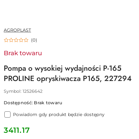
NAZWA
AGROPLAST
PRODUCENTA:
(0)
Brak towaru
Pompa o wysokiej wydajności P-165
PROLINE opryskiwacza P165, 227294
Symbol:
12526642
Dostępność:
Brak towaru
Powiadom gdy produkt będzie dostępny
cena:
3411.17