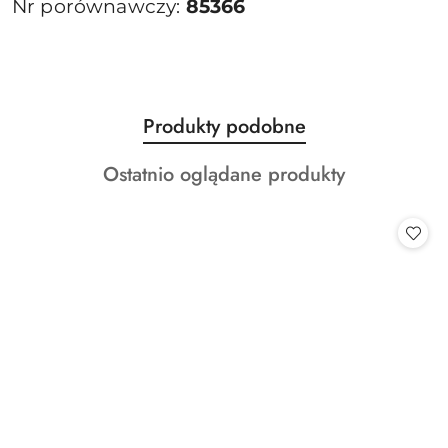
Nr porównawczy:
85366
Produkty
Produkty podobne
Pomiń karuzelę produktów
o
Produkty
Ostatnio oglądane produkty
statusie:
o
statusie: