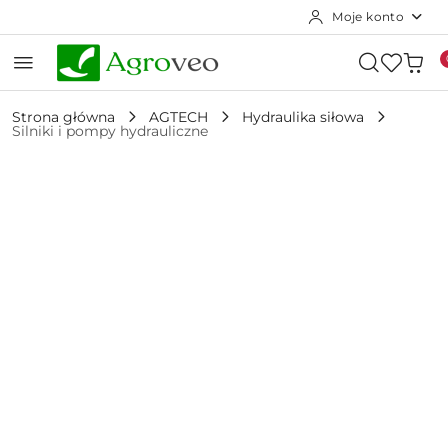
Moje konto
Przejdź do treści głównej
Przejdź do wyszukiwarki
Przejdź do moje konto
Przejdź do menu głównego
Przejdź do opisu produktu
Przejdź do stopki
Strona główna
AGTECH
Hydraulika siłowa
Silniki i pompy hydrauliczne