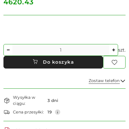
cena:
4620.43
Ilość
szt.
Do koszyka
Zostaw telefon
Dostępność
Wysyłka w
i
3 dni
ciągu:
dostawa
Wyślij
Cena przesyłki:
19