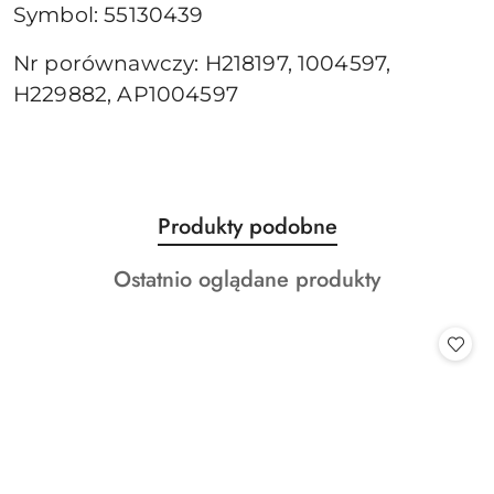
Symbol: 55130439
Nr porównawczy: H218197, 1004597,
H229882, AP1004597
Produkty
Produkty podobne
Pomiń karuzelę produktów
o
Produkty
Ostatnio oglądane produkty
statusie:
o
statusie: