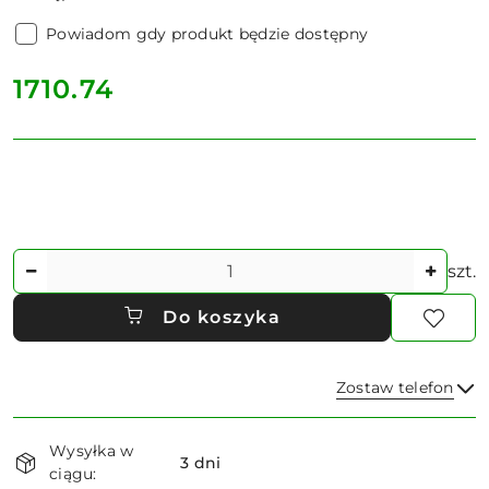
Powiadom gdy produkt będzie dostępny
cena:
1710.74
Ilość
szt.
Do koszyka
Zostaw telefon
Dostępność
Wysyłka w
i
3 dni
ciągu:
Wyślij