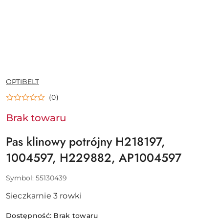
NAZWA
OPTIBELT
PRODUCENTA:
(0)
Brak towaru
Pas klinowy potrójny H218197,
1004597, H229882, AP1004597
Symbol:
55130439
Sieczkarnie 3 rowki
Dostępność:
Brak towaru