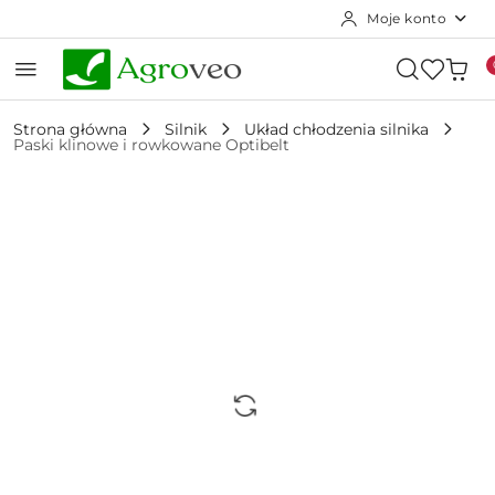
Moje konto
Przejdź do treści głównej
Przejdź do wyszukiwarki
Przejdź do moje konto
Przejdź do menu głównego
Przejdź do opisu produktu
Przejdź do stopki
Strona główna
Silnik
Układ chłodzenia silnika
Paski klinowe i rowkowane Optibelt