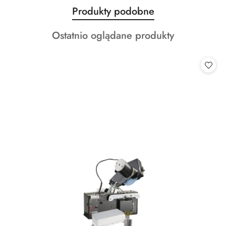
Produkty
Produkty podobne
Pomiń karuzelę produktów
o
Produkty
Ostatnio oglądane produkty
statusie:
o
statusie: