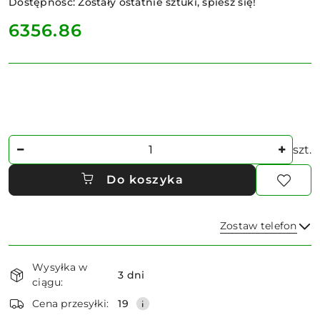
Dostępność:
Zostały ostatnie sztuki, spiesz się!
cena:
6356.86
Ilość
szt.
Do koszyka
Zostaw telefon
Dostępność
Wysyłka w
i
3 dni
ciągu:
dostawa
Wyślij
Cena przesyłki:
19