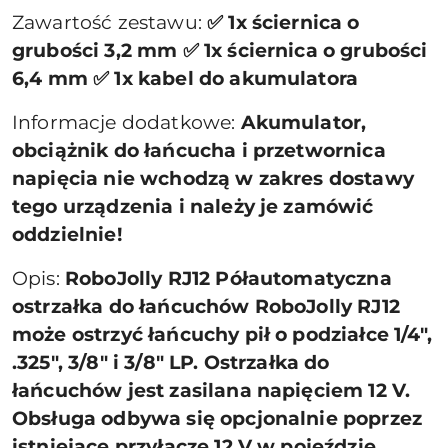
Zawartość zestawu:
✅ 1x ściernica o
grubości 3,2 mm ✅ 1x ściernica o grubości
6,4 mm ✅ 1x kabel do akumulatora
Informacje dodatkowe:
Akumulator,
obciążnik do łańcucha i przetwornica
napięcia nie wchodzą w zakres dostawy
tego urządzenia i należy je zamówić
oddzielnie!
Opis:
RoboJolly RJ12 Półautomatyczna
ostrzałka do łańcuchów RoboJolly RJ12
może ostrzyć łańcuchy pił o podziałce 1/4″,
.325″, 3/8″ i 3/8″ LP. Ostrzałka do
łańcuchów jest zasilana napięciem 12 V.
Obsługa odbywa się opcjonalnie poprzez
istniejące przyłącze 12 V w pojeździe,