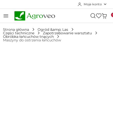
Moje konto
Przejdź do treści głównej
Przejdź do wyszukiwarki
Przejdź do moje konto
Przejdź do menu głównego
Przejdź do opisu produktu
Przejdź do stopki
Strona główna
Ogród &amp; Las
Części techniczne
Zapotrzebowanie warsztatu
Obróbka łańcuchów tnących
Maszyny do ostrzenia łańcuchów