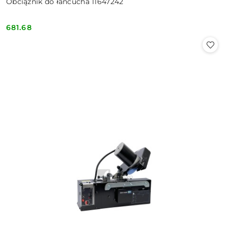
Obciążnik do łańcucha 11647242
681.68
Cena: