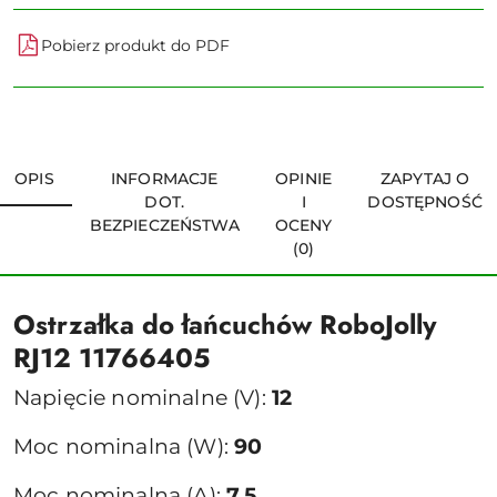
Pobierz produkt do PDF
OPIS
INFORMACJE
OPINIE
ZAPYTAJ O
DOT.
I
DOSTĘPNOŚĆ
BEZPIECZEŃSTWA
OCENY
(0)
Ostrzałka do łańcuchów RoboJolly
RJ12 11766405
Napięcie nominalne (V):
12
Moc nominalna (W):
90
Moc nominalna (A):
7,5