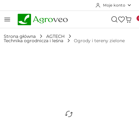
Moje konto
Przejdź do treści głównej
Przejdź do wyszukiwarki
Przejdź do moje konto
Przejdź do menu głównego
Przejdź do opisu produktu
Przejdź do stopki
Strona główna
AGTECH
Technika ogrodnicza i leśna
Ogrody i tereny zielone