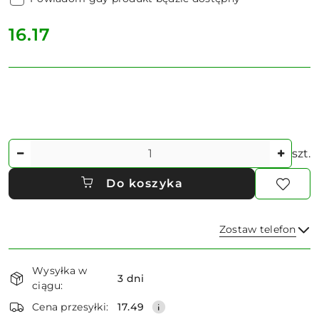
cena:
16.17
Ilość
szt.
Do koszyka
Zostaw telefon
Dostępność
Wysyłka w
i
3 dni
ciągu:
dostawa
Wyślij
Cena przesyłki:
17.49