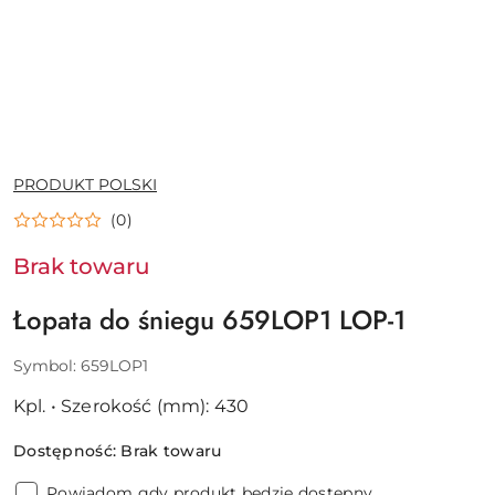
NAZWA
PRODUKT POLSKI
PRODUCENTA:
(0)
Brak towaru
Łopata do śniegu 659LOP1 LOP-1
Symbol:
659LOP1
Kpl. • Szerokość (mm): 430
Dostępność:
Brak towaru
Powiadom gdy produkt będzie dostępny