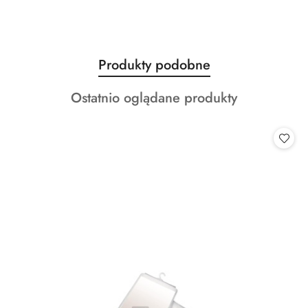
Produkty
Produkty podobne
Pomiń karuzelę produktów
o
Produkty
Ostatnio oglądane produkty
statusie:
o
statusie: