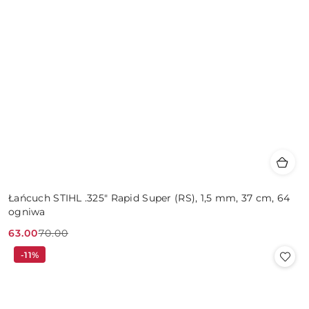
Łańcuch STIHL .325" Rapid Super (RS), 1,5 mm, 37 cm, 64
ogniwa
63.00
70.00
Cena
Cena
-11%
promocyjna:
przed
promocją: