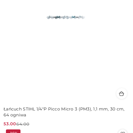
Łańcuch STIHL 1/4"P Picco Micro 3 (PM3), 1,1 mm, 30 cm,
64 ogniwa
53.00
64.00
Cena
Cena