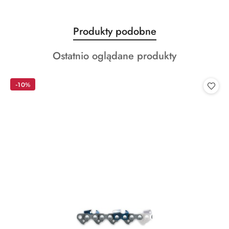
Produkty
Produkty podobne
Pomiń karuzelę produktów
o
Produkty
Ostatnio oglądane produkty
statusie:
o
statusie:
-10%