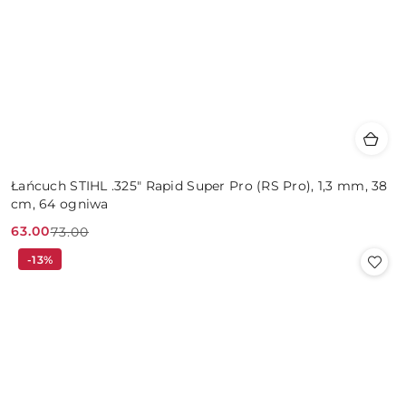
Łańcuch STIHL .325" Rapid Super Pro (RS Pro), 1,3 mm, 38
cm, 64 ogniwa
63.00
73.00
Cena
Cena
-13%
promocyjna:
przed
promocją: