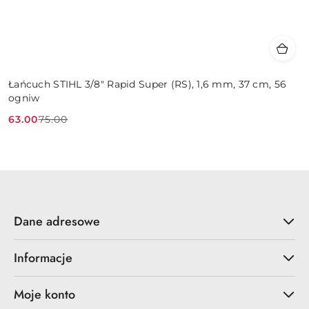
Łańcuch STIHL 3/8" Rapid Super (RS), 1,6 mm, 37 cm, 56
ogniw
63.00
75.00
Cena
Cena
promocyjna:
przed
promocją:
Dane adresowe
Informacje
Moje konto