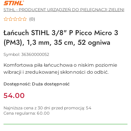
STIHL
•
PRODUCENT
STIHL • PRODUCENT URZĄDZEŃ DO PIELĘGNACJI ZIELENI
URZĄDZEŃ
DO
(0)
PIELĘGNACJI
ZIELENI
Łańcuch STIHL 3/8" P Picco Micro 3
(PM3), 1,3 mm, 35 cm, 52 ogniwa
Symbol:
36360000052
Komfortowa piła łańcuchowa o niskim poziomie
wibracji i zredukowanej skłonności do odbić.
Dostępność:
Duża dostępność
Cena:
54.00
Najniższa cena z 30 dni przed promocją:
54
Cena regularna:
60.00