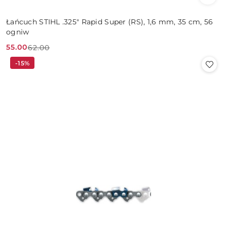
Łańcuch STIHL .325" Rapid Super (RS), 1,6 mm, 35 cm, 56
ogniw
55.00
62.00
Cena
Cena
-15%
promocyjna:
przed
promocją: