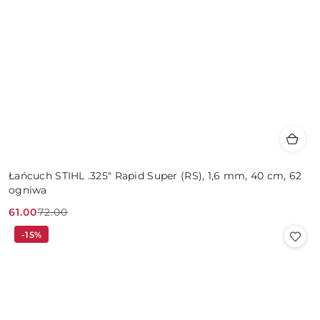
Łańcuch STIHL .325" Rapid Super (RS), 1,6 mm, 40 cm, 62
ogniwa
61.00
72.00
Cena
Cena
-15%
promocyjna:
przed
promocją: