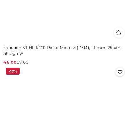
Łańcuch STIHL 1/4"P Picco Micro 3 (PM3), 1,1 mm, 25 cm,
56 ogniw
46.00
57.00
Cena
Cena
-17%
promocyjna:
przed
promocją: