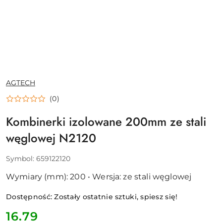
NAZWA
AGTECH
PRODUCENTA:
(0)
Kombinerki izolowane 200mm ze stali
węglowej N2120
Symbol:
659122120
Wymiary (mm): 200 • Wersja: ze stali węglowej
Dostępność:
Zostały ostatnie sztuki, spiesz się!
cena:
16.79