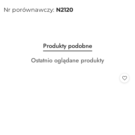
Nr porównawczy:
N2120
Produkty
Produkty podobne
Pomiń karuzelę produktów
o
Produkty
Ostatnio oglądane produkty
statusie:
o
statusie: