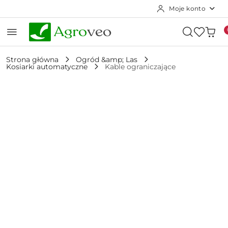
Moje konto
Przejdź do treści głównej
Przejdź do wyszukiwarki
Przejdź do moje konto
Przejdź do menu głównego
Przejdź do opisu produktu
Przejdź do stopki
Strona główna
Ogród &amp; Las
Kosiarki automatyczne
Kable ograniczające