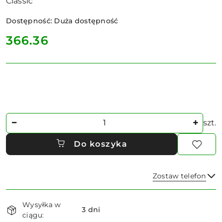
Classic
Dostępność:
Duża dostępność
cena:
366.36
Ilość
szt.
Do koszyka
Zostaw telefon
Dostępność
Wysyłka w
i
3 dni
ciągu:
Wyślij