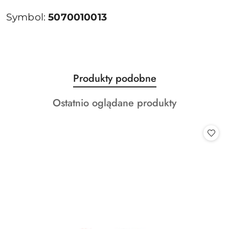
Symbol:
5070010013
Produkty
Produkty podobne
Pomiń karuzelę produktów
o
Produkty
Ostatnio oglądane produkty
statusie:
o
statusie: