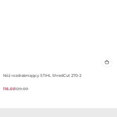
Nóż rozdrabniający STIHL ShredCut 270-2
116.00
129.00
Cena
Cena
promocyjna:
przed
promocją: