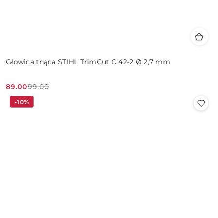
Głowica tnąca STIHL TrimCut C 42-2 Ø 2,7 mm
89.00
99.00
Cena
Cena
-10%
promocyjna:
przed
promocją: