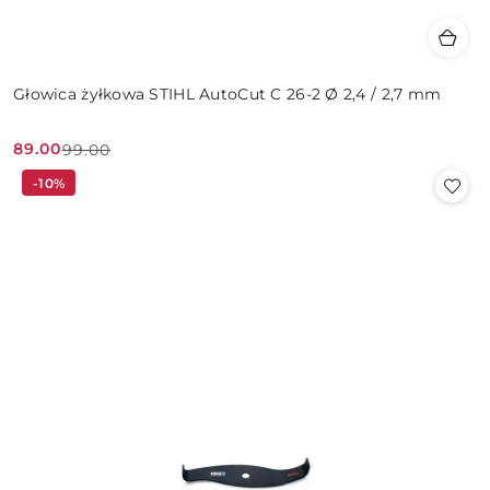
Głowica żyłkowa STIHL AutoCut C 26-2 Ø 2,4 / 2,7 mm
89.00
99.00
Cena
Cena
-10%
promocyjna:
przed
promocją: