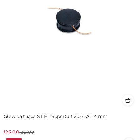
Głowica tnąca STIHL SuperCut 20-2 Ø 2,4 mm
125.00
139.00
Cena
Cena