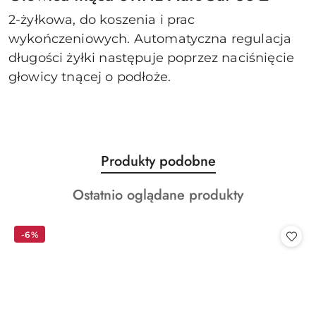
2-żyłkowa, do koszenia i prac
wykończeniowych. Automatyczna regulacja
długości żyłki następuje poprzez naciśnięcie
głowicy tnącej o podłoże.
Produkty
Produkty podobne
Pomiń karuzelę produktów
o
Produkty
Ostatnio oglądane produkty
statusie:
o
statusie:
-6%