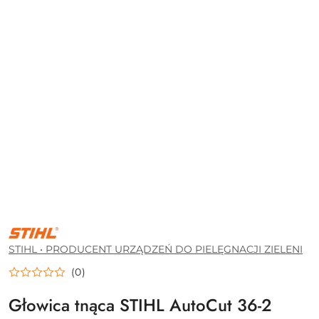
STIHL
•
PRODUCENT
STIHL • PRODUCENT URZĄDZEŃ DO PIELĘGNACJI ZIELENI
URZĄDZEŃ
DO
(0)
PIELĘGNACJI
ZIELENI
Głowica tnąca STIHL AutoCut 36-2