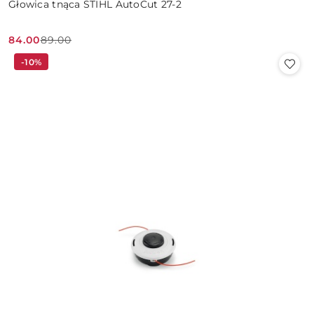
Głowica tnąca STIHL AutoCut 27-2
84.00
89.00
Cena
Cena
-10%
promocyjna:
przed
promocją: