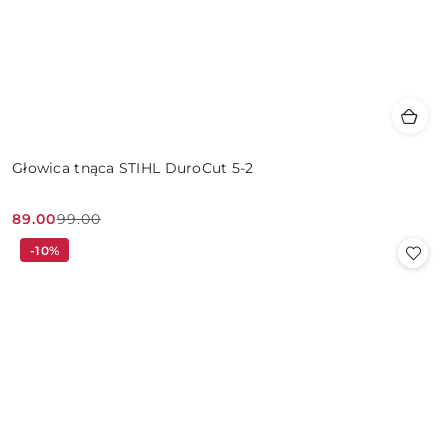
Głowica tnąca STIHL DuroCut 5-2
89.00
99.00
Cena
Cena
-10%
promocyjna:
przed
promocją: