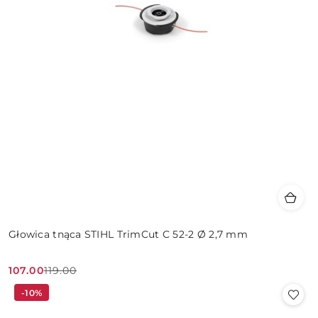
Głowica tnąca STIHL TrimCut C 52-2 Ø 2,7 mm
107.00
119.00
Cena
Cena
-10%
promocyjna:
przed
promocją: