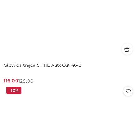
Głowica tnąca STIHL AutoCut 46-2
116.00
129.00
Cena
Cena
-10%
promocyjna:
przed
promocją: