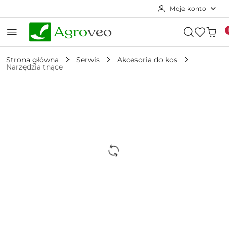
Moje konto
Przejdź do treści głównej
Przejdź do wyszukiwarki
Przejdź do moje konto
Przejdź do menu głównego
Przejdź do opisu produktu
Przejdź do stopki
Strona główna
Serwis
Akcesoria do kos
Narzędzia tnące