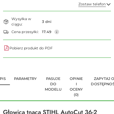
Zostaw telefon
Dostępność
Wysyłka w
i
3 dni
ciągu:
dostawa
Wyślij
Cena przesyłki:
17.49
Pobierz produkt do PDF
PIS
PARAMETRY
PASUJE
OPINIE
ZAPYTAJ 
DO
I
DOSTĘPNO
MODELU
OCENY
(0)
Głowica tnąca STIHL AutoCut 36-2