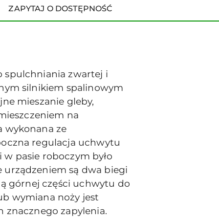
ZAPYTAJ O DOSTĘPNOŚĆ
spulchniania zwartej i
cnym silnikiem spalinowym
jne mieszanie gleby,
zemieszczeniem na
ła wykonana ze
 boczna regulacja uchwytu
i w pasie roboczym było
e urządzeniem są dwa biegi
dą górnej części uchwytu do
ub wymiana noży jest
h znacznego zapylenia.