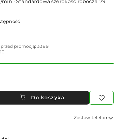
/min • Standardowa szerokość robocza: 79
stępność
i przed promocją:
3399
00
Do koszyka
Zostaw telefon
Wyślij
 dni