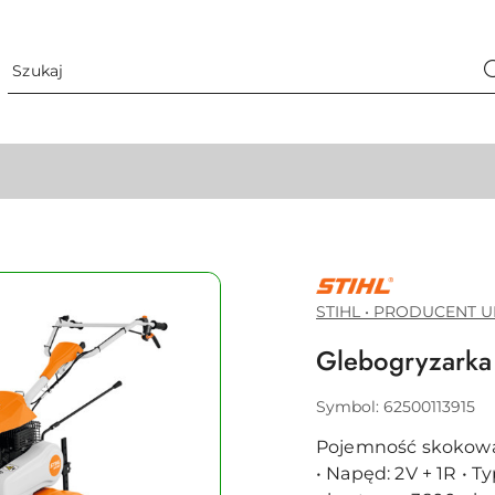
STIHL
•
PRODUCENT
STIHL • PRODUCENT U
URZĄDZEŃ
DO
Glebogryzarka
PIELĘGNACJI
ZIELENI
Symbol:
62500113915
Pojemność skokowa:
• Napęd: 2V + 1R • 