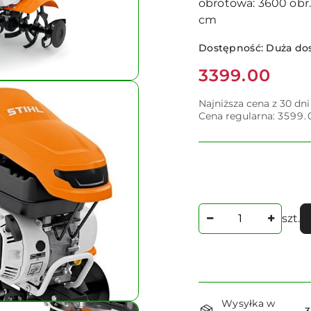
obrotowa: 3600 obr.
cm
Dostępność:
Duża do
Cena:
3399.00
Najniższa cena z 30 dn
Cena regularna:
3599.
Ilość
szt.
Dostępność
Wysyłka w
3