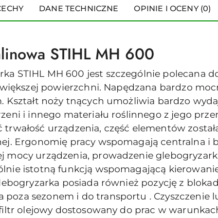
CECHY
DANE TECHNICZNE
OPINIE I OCENY (0)
alinowa STIHL MH 600
ka STIHL MH 600 jest szczególnie polecana do 
na większej powierzchni. Napędzana bardzo mo
m. Kształt noży tnących umożliwia bardzo wyda
rzeni i innego materiału roślinnego z jego pr
 trwałość urządzenia, część elementów zosta
nej. Ergonomię pracy wspomagają centralna i
j mocy urządzenia, prowadzenie glebogryzark
lnie istotną funkcją wspomagającą kierowani
Glebogryzarka posiada również pozycję z bloka
poza sezonem i do transportu . Czyszczenie l
 filtr olejowy dostosowany do prac w warunkac