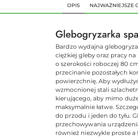
OPIS
NAJWAŻNIEJSZE 
Glebogryzarka sp
Bardzo wydajna glebogryzar
ciężkiej gleby oraz pracy 
o szerokości roboczej 80 c
przecinanie pozostałych ko
powierzchnię. Aby wydłużyć
wzmocnionej stali szlachet
kierującego, aby mimo duże
maksymalnie łatwe. Szczegó
do przodu i jeden do tyłu. 
przechowywania urządzenia 
również niezwykle proste a