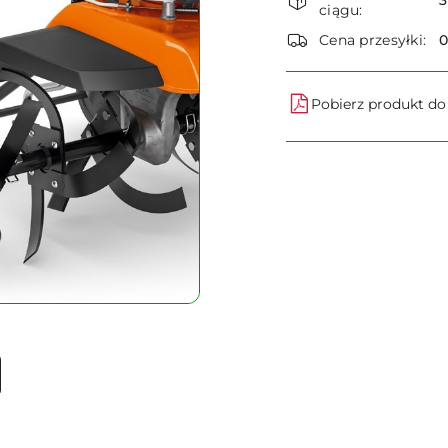
i
ciągu:
dostawa
Cena przesyłki:
Pobierz produkt d