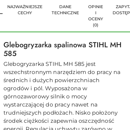
NAJWAŻNIEJSZE
DANE
OPINIE
ZAPYT
CECHY
TECHNICZNE
I
DOSTĘ
OCENY
(0)
Glebogryzarka spalinowa STIHL MH
585
Glebogryzarka STIHL MH 585 jest
wszechstronnym narzędziem do pracy na
średnich i dużych powierzchniach
ogrodów i pól. Wyposażona w
górnozaworowy silnik o mocy
wystarczającej do pracy nawet na
trudniejszych podłożach. Nisko położony
środek ciężkości zapewnia oszczędność
energii. Regulacja uchwytu zarówno w