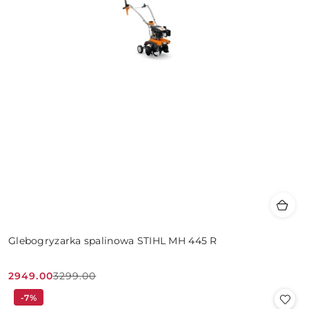
Glebogryzarka spalinowa STIHL MH 445 R
2949.00
3299.00
Cena
Cena
-7%
promocyjna:
przed