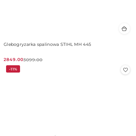
Glebogryzarka spalinowa STIHL MH 445
2849.00
3099.00
Cena
Cena
-11%
promocyjna:
przed
promocją: