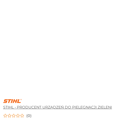
STIHL
•
PRODUCENT
STIHL • PRODUCENT URZĄDZEŃ DO PIELĘGNACJI ZIELENI
URZĄDZEŃ
DO
(0)
PIELĘGNACJI