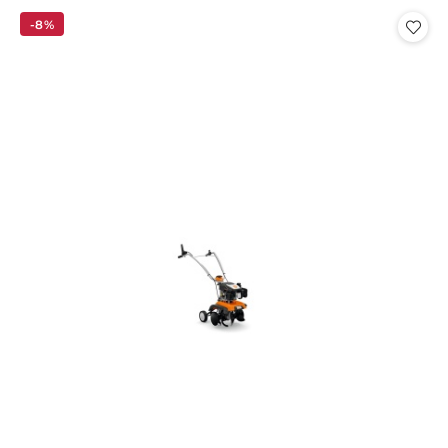
statusie:
-8%