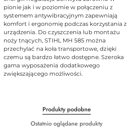
pionie jak i w poziomie w połączeniu z
systemem antywibracyjnym zapewniają
komfort i ergonomię podczas korzystania z
urządzenia. Do czyszczenia lub montażu
noży tnących, STIHL MH 585 można
przechylać na koła transportowe, dzięki
czemu są bardzo łatwo dostępne. Szeroka
gama wyposażenia dodatkowego
zwiększającego możliwości.
Produkty
Produkty podobne
Pomiń karuzelę produktów
o
Produkty
Ostatnio oglądane produkty
statusie:
o