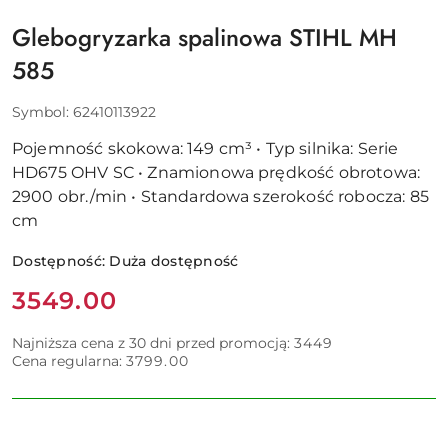
ZIELENI
Glebogryzarka spalinowa STIHL MH
585
Symbol:
62410113922
Pojemność skokowa: 149 cm³ • Typ silnika: Serie
HD675 OHV SC • Znamionowa prędkość obrotowa:
2900 obr./min • Standardowa szerokość robocza: 85
cm
Dostępność:
Duża dostępność
Cena:
3549.00
Najniższa cena z 30 dni przed promocją:
3449
Cena regularna:
3799.00