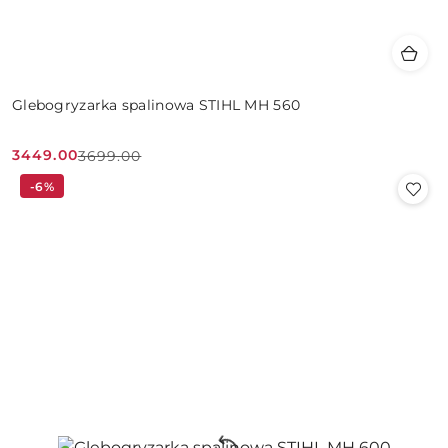
Glebogryzarka spalinowa STIHL MH 560
3449.00
3699.00
Cena
Cena
-6%
promocyjna:
przed
promocją: