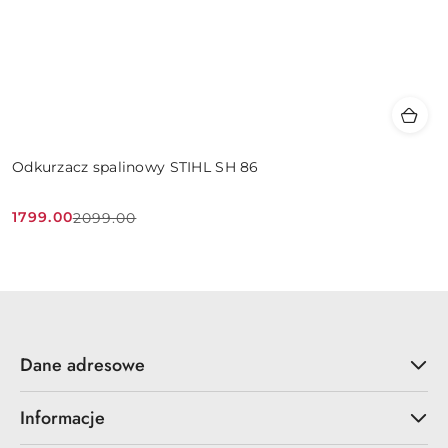
Odkurzacz spalinowy STIHL SH 86
1799.00
2099.00
Cena
Cena
promocyjna:
przed
promocją:
Dane adresowe
Informacje