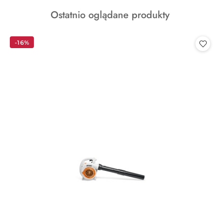
o
Produkty
Ostatnio oglądane produkty
statusie:
o
statusie:
-16%