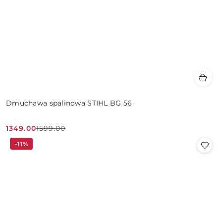
Dmuchawa spalinowa STIHL BG 56
1349.00
1599.00
Cena
Cena
-11%
promocyjna:
przed
promocją: