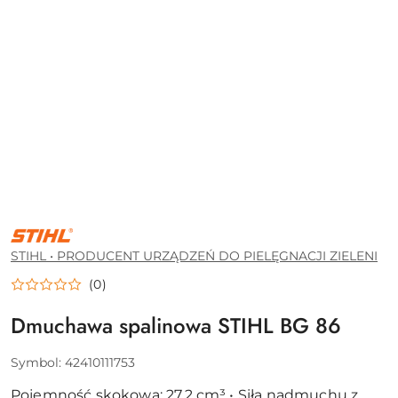
STIHL
•
PRODUCENT
STIHL • PRODUCENT URZĄDZEŃ DO PIELĘGNACJI ZIELENI
URZĄDZEŃ
DO
(0)
PIELĘGNACJI
ZIELENI
Dmuchawa spalinowa STIHL BG 86
Symbol:
42410111753
Pojemność skokowa: 27.2 cm³ • Siła nadmuchu z