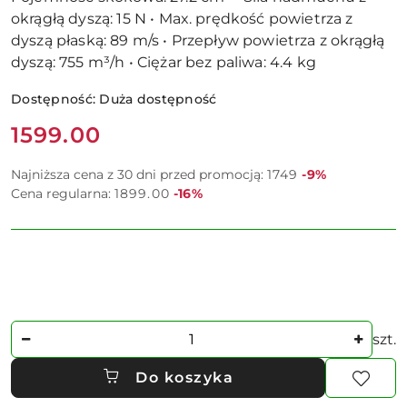
okrągłą dyszą: 15 N • Max. prędkość powietrza z
dyszą płaską: 89 m/s • Przepływ powietrza z okrągłą
dyszą: 755 m³/h • Ciężar bez paliwa: 4.4 kg
Dostępność:
Duża dostępność
Cena:
1599.00
Rabat:
Najniższa cena z 30 dni przed promocją:
1749
-9%
Rabat:
Cena regularna:
1899.00
-16%
Ilość
szt.
Do koszyka