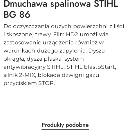
Dmuchawa spalinowa STIHL
BG 86
Do oczyszczania dużych powierzchni z liści
i skoszonej trawy. Filtr HD2 umożliwia
zastosowanie urządzenia również w
warunkach dużego zapylenia. Dysza
okrągła, dysza płaska, system
antywibracyjny STIHL, STIHL ElastoStart,
silnik 2-MIX, blokada dźwigni gazu
przyciskiem STOP.
Produkty
Produkty podobne
Pomiń karuzelę produktów