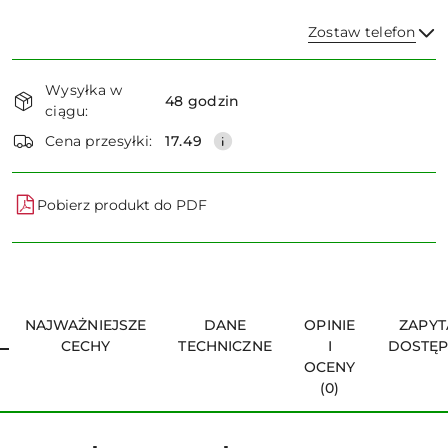
Zostaw telefon
Dostępność
Wysyłka w
i
48 godzin
ciągu:
dostawa
Wyślij
Cena przesyłki:
17.49
Pobierz produkt do PDF
NAJWAŻNIEJSZE
DANE
OPINIE
ZAPYT
CECHY
TECHNICZNE
I
DOSTĘ
OCENY
(0)