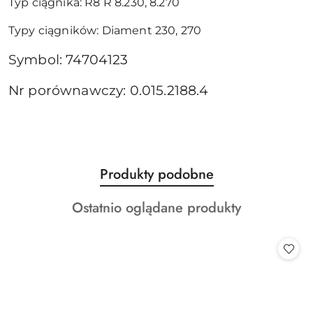
Typ ciągnika: R8 R 8.230, 8.270
Typy ciągników: Diament 230, 270
Symbol: 74704123
Nr porównawczy: 0.015.2188.4
Produkty
Produkty podobne
Pomiń karuzelę produktów
o
Produkty
Ostatnio oglądane produkty
statusie:
o
statusie: