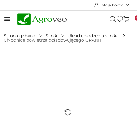
Moje konto
Przejdź do treści głównej
Przejdź do wyszukiwarki
Przejdź do moje konto
Przejdź do menu głównego
Przejdź do opisu produktu
Przejdź do stopki
Strona główna
Silnik
Układ chłodzenia silnika
Chłodnice powietrza doładowującego GRANIT