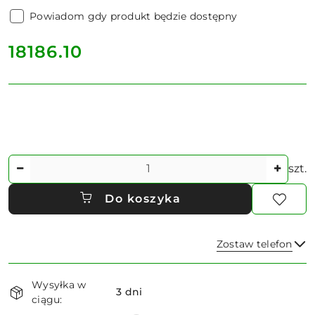
Powiadom gdy produkt będzie dostępny
cena:
18186.10
Ilość
szt.
Do koszyka
Zostaw telefon
Dostępność
Wysyłka w
i
3 dni
ciągu:
dostawa
Wyślij