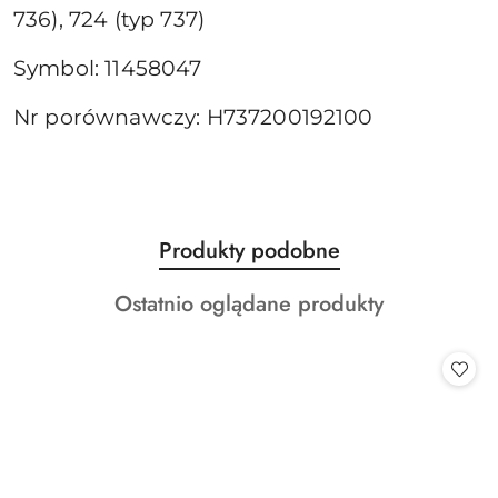
736), 724 (typ 737)
Symbol: 11458047
Nr porównawczy: H737200192100
Produkty
Produkty podobne
Pomiń karuzelę produktów
o
Produkty
Ostatnio oglądane produkty
statusie:
o
statusie: