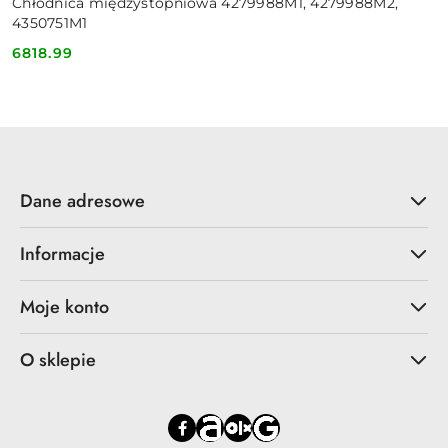
Chłodnica międzystopniowa 4279988M1, 4279988M2,
4350751M1
6818.99
Cena:
Dane adresowe
Informacje
Moje konto
O sklepie