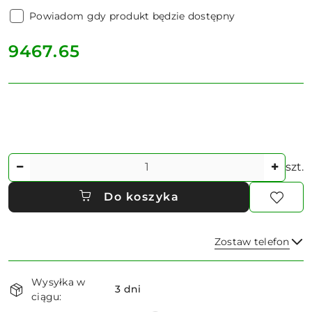
Powiadom gdy produkt będzie dostępny
cena:
9467.65
Ilość
szt.
Do koszyka
Zostaw telefon
Dostępność
Wysyłka w
i
3 dni
ciągu:
dostawa
Wyślij