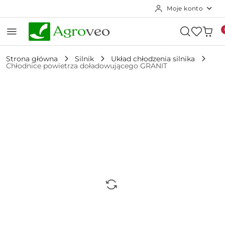
Moje konto
Przejdź do treści głównej
Przejdź do wyszukiwarki
Przejdź do moje konto
Przejdź do menu głównego
Przejdź do opisu produktu
Przejdź do stopki
Strona główna
Silnik
Układ chłodzenia silnika
Chłodnice powietrza doładowującego GRANIT