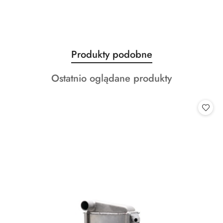
Produkty
Produkty podobne
Pomiń karuzelę produktów
o
Produkty
Ostatnio oglądane produkty
statusie:
o
statusie: