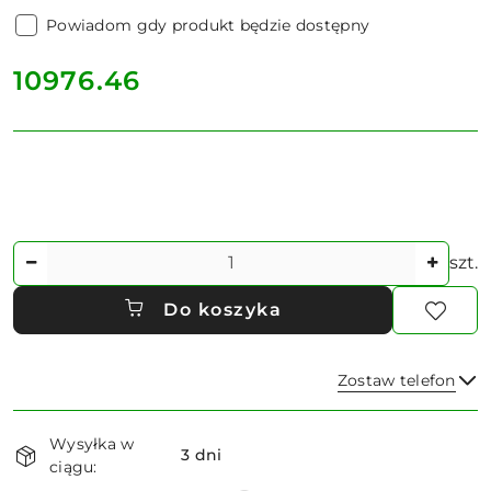
Powiadom gdy produkt będzie dostępny
cena:
10976.46
Ilość
szt.
Do koszyka
Zostaw telefon
Dostępność
Wysyłka w
i
3 dni
ciągu:
dostawa
Wyślij