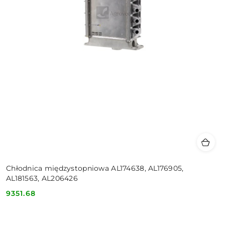
Chłodnica międzystopniowa AL174638, AL176905,
AL181563, AL206426
9351.68
Cena: