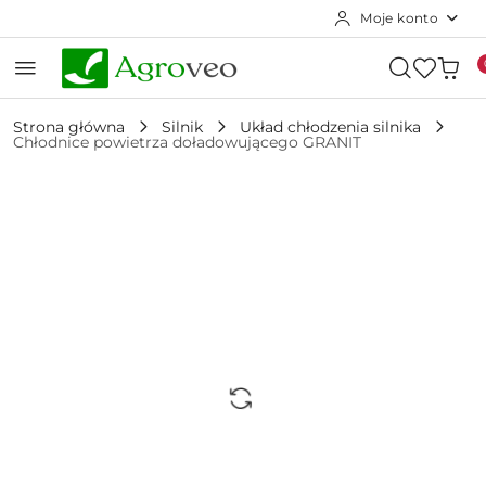
Moje konto
Przejdź do treści głównej
Przejdź do wyszukiwarki
Przejdź do moje konto
Przejdź do menu głównego
Przejdź do opisu produktu
Przejdź do stopki
Strona główna
Silnik
Układ chłodzenia silnika
Chłodnice powietrza doładowującego GRANIT