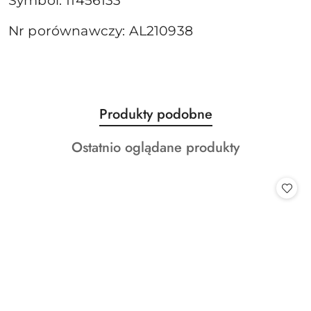
Symbol: 11456133
Nr porównawczy: AL210938
Produkty
Produkty podobne
Pomiń karuzelę produktów
o
Produkty
Ostatnio oglądane produkty
statusie:
o
statusie: