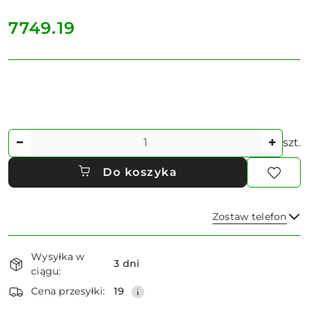
cena:
7749.19
Ilość
szt.
Do koszyka
Zostaw telefon
Dostępność
Wysyłka w
i
3 dni
ciągu:
dostawa
Wyślij
Cena przesyłki:
19