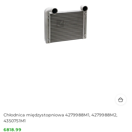
Chłodnica międzystopniowa 4279988M1, 4279988M2,
4350751M1
6818.99