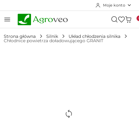
Moje konto
Przejdź do treści głównej
Przejdź do wyszukiwarki
Przejdź do moje konto
Przejdź do menu głównego
Przejdź do opisu produktu
Przejdź do stopki
Strona główna
Silnik
Układ chłodzenia silnika
Chłodnice powietrza doładowującego GRANIT