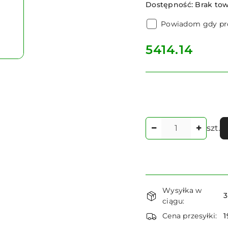
Dostępność:
Brak to
Powiadom gdy pro
cena:
5414.14
Ilość
szt.
Dostępność
Wysyłka w
i
3
ciągu:
dostawa
Cena przesyłki:
1