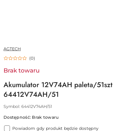
NAZWA
AGTECH
PRODUCENTA:
(0)
Brak towaru
Akumulator 12V74AH paleta/51szt
64412V74AH/51
Symbol:
64412V74AH/51
Dostępność:
Brak towaru
Powiadom gdy produkt będzie dostępny