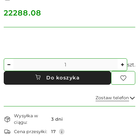
cena:
22288.08
Ilość
szt.
Do koszyka
Zostaw telefon
Dostępność
Wysyłka w
i
3 dni
ciągu:
dostawa
Wyślij
Cena przesyłki:
17