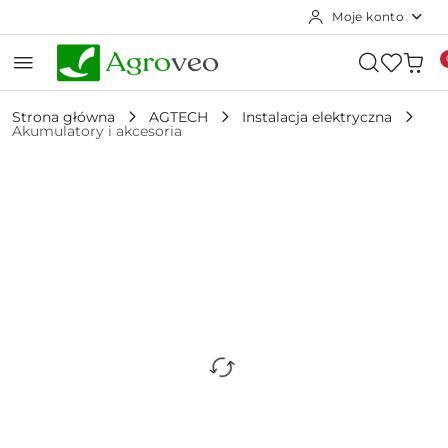
Moje konto
Przejdź do treści głównej
Przejdź do wyszukiwarki
Przejdź do moje konto
Przejdź do menu głównego
Przejdź do opisu produktu
Przejdź do stopki
Strona główna
AGTECH
Instalacja elektryczna
Akumulatory i akcesoria