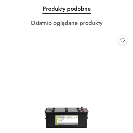
Produkty
Produkty podobne
Pomiń karuzelę produktów
o
Produkty
Ostatnio oglądane produkty
statusie:
o
statusie: