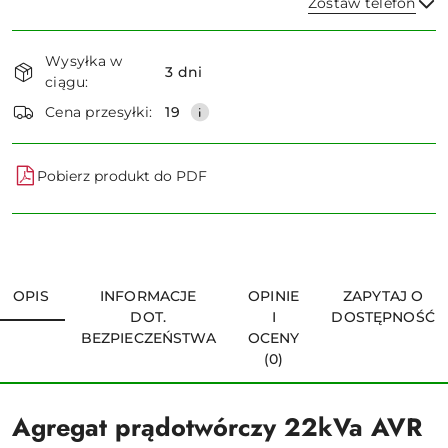
Zostaw telefon
Dostępność
Wysyłka w
i
3 dni
ciągu:
dostawa
Wyślij
Cena przesyłki:
19
Pobierz produkt do PDF
OPIS
INFORMACJE
OPINIE
ZAPYTAJ O
DOT.
I
DOSTĘPNOŚĆ
BEZPIECZEŃSTWA
OCENY
(0)
Agregat prądotwórczy 22kVa AVR