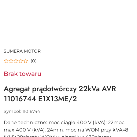
NAZWA
SUMERA MOTOR
PRODUCENTA:
(0)
Brak towaru
Agregat prądotwórczy 22kVa AVR
11016744 E1X13ME/2
Symbol:
11016744
Dane techniczne: moc ciągła 400 V (kVA): 22moc
max 400 V (kVA): 24min. moc na WOM przy kVA=8