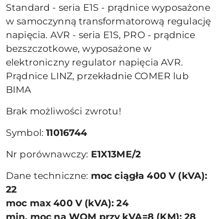
Standard - seria E1S - prądnice wyposażone
w samoczynną transformatorową regulację
napięcia. AVR - seria E1S, PRO - prądnice
bezszczotkowe, wyposażone w
elektroniczny regulator napięcia AVR.
Prądnice LINZ, przekładnie COMER lub
BIMA
Brak możliwości zwrotu!
Symbol:
11016744
Nr porównawczy:
E1X13ME/2
Dane techniczne:
moc ciągła 400 V (kVA):
22
moc max 400 V (kVA): 24
min. moc na WOM przy kVA=8 (KM): 28