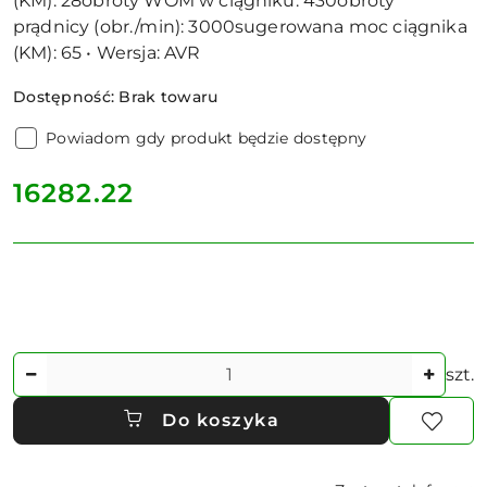
(KM): 28obroty WOM w ciągniku: 430obroty
prądnicy (obr./min): 3000sugerowana moc ciągnika
(KM): 65 • Wersja: AVR
Dostępność:
Brak towaru
Powiadom gdy produkt będzie dostępny
cena:
16282.22
Ilość
szt.
Do koszyka