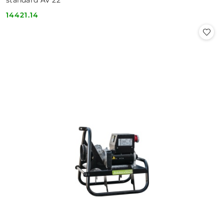
14421.14
Cena: