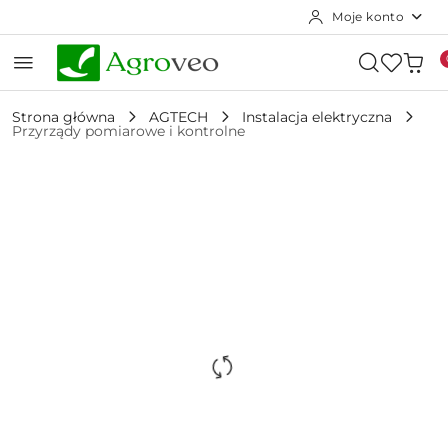
Moje konto
Przejdź do treści głównej
Przejdź do wyszukiwarki
Przejdź do moje konto
Przejdź do menu głównego
Przejdź do opisu produktu
Przejdź do stopki
Strona główna
AGTECH
Instalacja elektryczna
Przyrządy pomiarowe i kontrolne