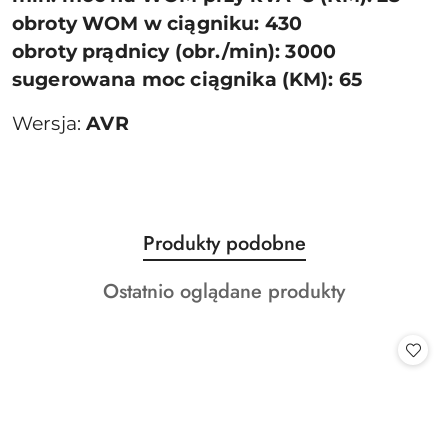
obroty WOM w ciągniku: 430
obroty prądnicy (obr./min): 3000
sugerowana moc ciągnika (KM): 65
Wersja:
AVR
Produkty
Produkty podobne
Pomiń karuzelę produktów
o
Produkty
Ostatnio oglądane produkty
statusie:
o
statusie: